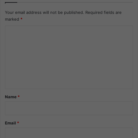
Your email address will not be published.
Required fields are
marked
*
C
o
m
m
e
n
t
*
Name
*
Email
*