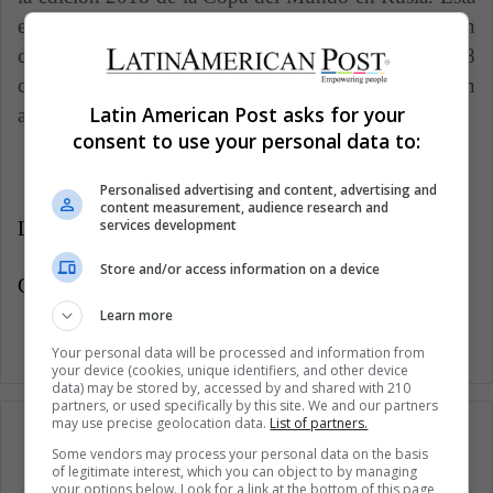
es la segunda ocasión en la que Francia celebra un
campeonato mundial, la primera fue en el año 1998
contra Brasil en la que también fueron anfitriones. En
Latin American Post asks for your
aquella final golearon 3-0 a la Selección de Brasil.
consent to use your personal data to:
Personalised advertising and content, advertising and
content measurement, audience research and
services development
LatinAmerican Post | Carlos Eduardo Gómez Avella
Store and/or access information on a device
Copy edited by Diana Rojas
Learn more
Your personal data will be processed and information from
your device (cookies, unique identifiers, and other device
data) may be stored by, accessed by and shared with 210
partners, or used specifically by this site. We and our partners
may use precise geolocation data.
List of partners.
Some vendors may process your personal data on the basis
of legitimate interest, which you can object to by managing
your options below. Look for a link at the bottom of this page
Suscríbete a nuestra lista de correos