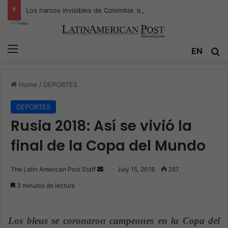
Los narcos invisibles de Colombia: la guerra secreta por la verdad, el poder y la nueva economía de la droga
Menu
EN
S
Home
/
DEPORTES
DEPORTES
Rusia 2018: Así se vivió la
final de la Copa del Mundo
The Latin American Post Staff
S
July 15, 2018
257
e
3 minutos de lectura
n
d
a
Los bleus se coronaron campeones en la Copa del