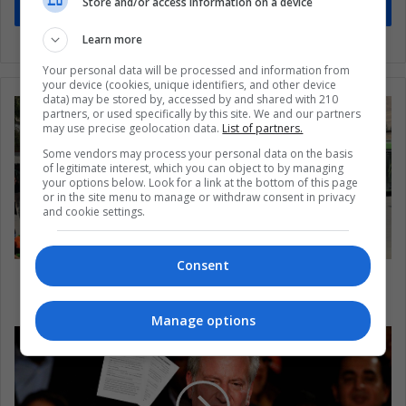
Store and/or access information on a device
Suscríbete
Learn more
Your personal data will be processed and information from
your device (cookies, unique identifiers, and other device
data) may be stored by, accessed by and shared with 210
partners, or used specifically by this site. We and our partners
may use precise geolocation data.
List of partners.
Some vendors may process your personal data on the basis
of legitimate interest, which you can object to by managing
your options below. Look for a link at the bottom of this page
or in the site menu to manage or withdraw consent in privacy
and cookie settings.
Consent
El trágico significado de los buses verdes en
Siria
Manage options