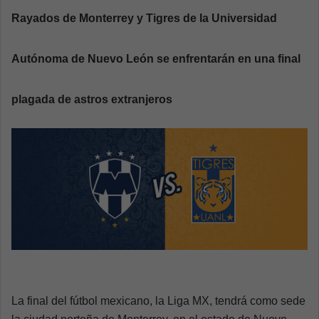
a
Rayados de Monterrey y Tigres de la Universidad
n
e
Autónoma de Nuevo León se enfrentarán en una final
m
a
plagada de astros extranjeros
i
l
La final del fútbol mexicano, la Liga MX, tendrá como sede