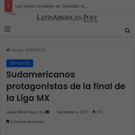
Los narcos invisibles de Colombia: la guerra secreta por la verdad, el poder y la nueva economía de la droga
Menu
S
Home
/
DEPORTES
DEPORTES
Sudamericanos
protagonistas de la final de
la Liga MX
Jesus Mihail Koyoc Ku
S
December 4, 2017
213
e
3 minutos de lectura
n
d