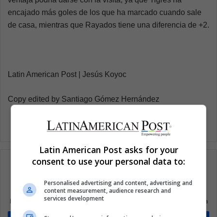
encajado más goles de los que ha marcado cuando sale
de casa, mientras que Rayados tiene una diferencia de +2.
Latin American Post | Jesús Koyoc
Copy edited by Santiago Gómez Hernández
Latin American Post asks for your
consent to use your personal data to:
Personalised advertising and content, advertising and
Suscríbete a nuestra lista de correos
content measurement, audience research and
services development
Mantente informado sobre lo que está pasando en Latinoamérica