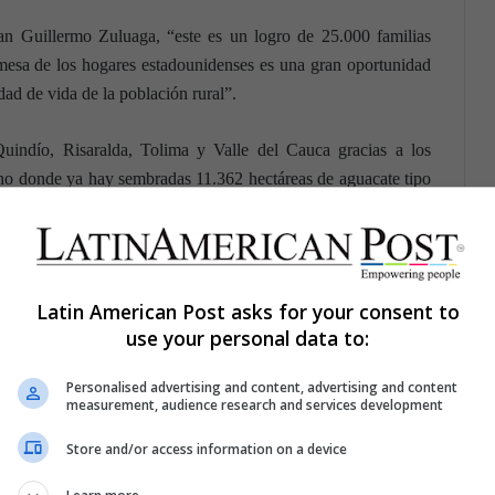
an Guillermo Zuluaga, “este es un logro de 25.000 familias
 mesa de los hogares estadounidenses es una gran oportunidad
dad de vida de la población rural”.
uindío, Risaralda, Tolima y Valle del Cauca gracias a los
no donde ya hay sembradas 11.362 hectáreas de aguacate tipo
bol de aguacate tiene una vida útil de 30 a 40 años a diferencia
novado cada siete.
Latin American Post asks for your consent to
use your personal data to:
art, primero en California y después en todos Estados Unidos
os como el banano y el café.
Personalised advertising and content, advertising and content
measurement, audience research and services development
Store and/or access information on a device