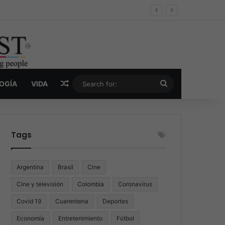
er y la nueva economía de la droga
Random Article
Search
LOGÍA
VIDA
for:
Tags
Argentina
Brasil
Cine
Cine y televisión
Colombia
Coronavirus
Covid 19
Cuarentena
Deportes
Economía
Entretenimiento
Fútbol