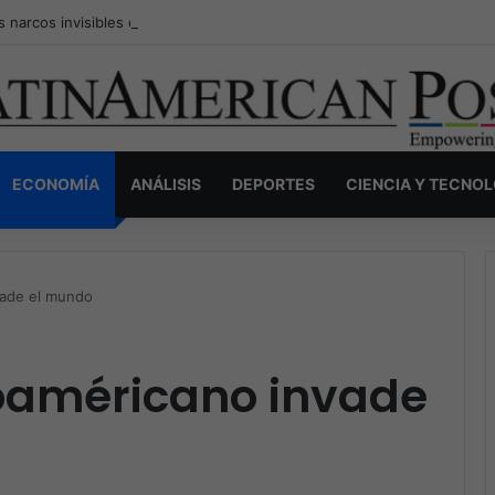
s narcos invisibles de Colombia: la guerra secreta por la verdad, el pod
ECONOMÍA
ANÁLISIS
DEPORTES
CIENCIA Y TECNO
vade el mundo
oaméricano invade