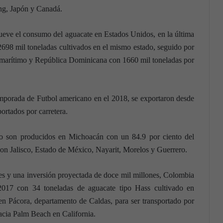
g, Japón y Canadá.
ve el consumo del aguacate en Estados Unidos, en la última
2698 mil toneladas cultivados en el mismo estado, seguido por
o marítimo y República Dominicana con 1660 mil toneladas por
temporada de Futbol americano en el 2018, se exportaron desde
ortados por carretera.
o son producidos en Michoacán con un 84.9 por ciento del
on Jalisco, Estado de México, Nayarit, Morelos y Guerrero.
es y una inversión proyectada de doce mil millones, Colombia
2017 con 34 toneladas de aguacate tipo Hass cultivado en
en Pácora, departamento de Caldas, para ser transportado por
hacia Palm Beach en California.