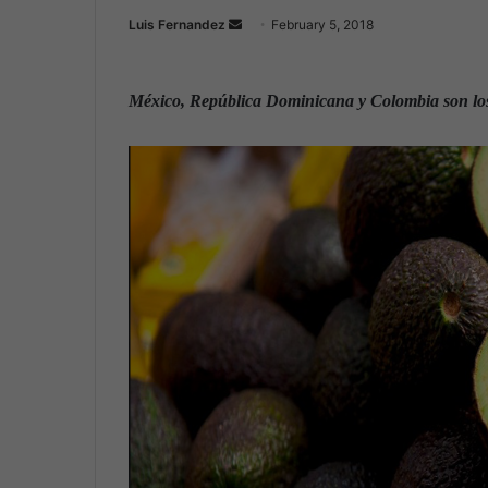
Luis Fernandez
S
February 5, 2018
e
n
México, República Dominicana y Colombia son los 
d
a
n
e
m
a
i
l