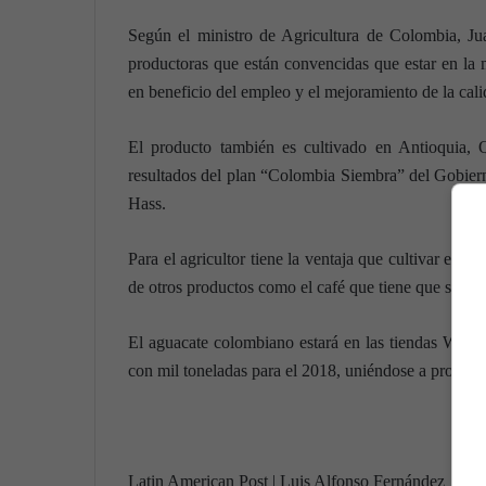
Según el ministro de Agricultura de Colombia, Ju
productoras que están convencidas que estar en la
en beneficio del empleo y el mejoramiento de la cali
El producto también es cultivado en Antioquia, Q
resultados del plan “Colombia Siembra” del Gobier
Hass.
Para el agricultor tiene la ventaja que cultivar el ár
de otros productos como el café que tiene que ser re
El aguacate colombiano estará en las tiendas Walm
con mil toneladas para el 2018, uniéndose a product
Latin American Post | Luis Alfonso Fernández