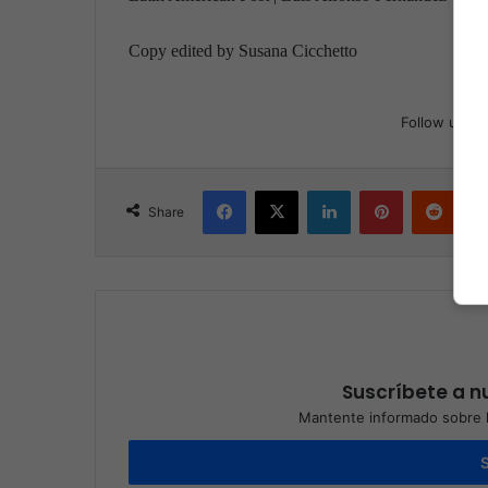
Copy edited by Susana Cicchetto
Follow us
Facebook
X
LinkedIn
Pinterest
Reddit
Share
Suscríbete a nu
Mantente informado sobre l