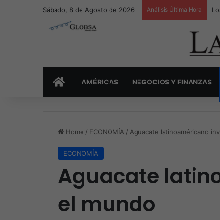
Sábado, 8 de Agosto de 2026
Análisis Última Hora
Lo
INICIO
AMÉRICAS
NEGOCIOS Y FINANZAS
Home
/
ECONOMÍA
/
Aguacate latinoaméricano in
ECONOMÍA
Aguacate latin
el mundo