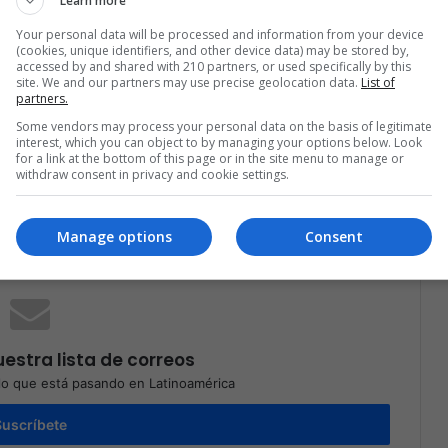
Learn more
Your personal data will be processed and information from your device
(cookies, unique identifiers, and other device data) may be stored by,
accessed by and shared with 210 partners, or used specifically by this
site. We and our partners may use precise geolocation data.
List of
partners.
Some vendors may process your personal data on the basis of legitimate
interest, which you can object to by managing your options below. Look
for a link at the bottom of this page or in the site menu to manage or
withdraw consent in privacy and cookie settings.
Compartir por correo electrónico
Print
Manage options
Consent
estra lista de correos
o que está pasando en Latinoamérica
Suscríbete