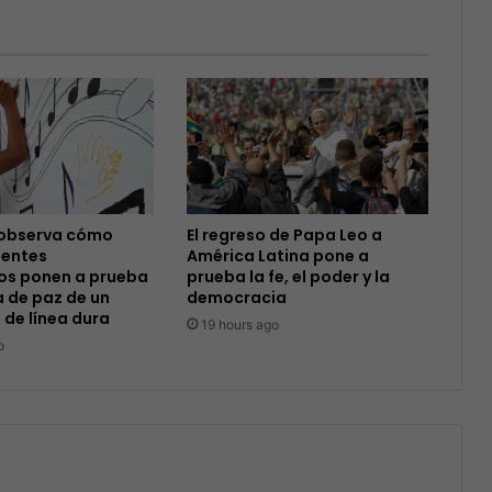
observa cómo
El regreso de Papa Leo a
entes
América Latina pone a
s ponen a prueba
prueba la fe, el poder y la
 de paz de un
democracia
 de línea dura
19 hours ago
o