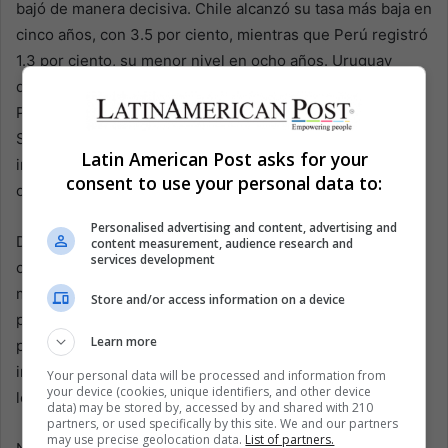
bajó de manera decisiva. Chile alcanzó su tasa más baja en
cinco años, con 3.5 por ciento, mientras que Perú registró
1.3 por ciento, su menor nivel en ocho años. Uruguay
descendió a 3.65 por ciento, desde 5.5 por ciento, y
Paraguay bajó a 3.1 por ciento. Nicaragua, Guatemala y El
Salvador también registraron algunas de sus cifras de
Latin American Post asks for your
inflación más bajas en años, reflejando precios más
consent to use your personal data to:
calmados pero también una demanda interna contenida.
Personalised advertising and content, advertising and
Dos países entraron en deflación. Costa Rica cerró 2025
content measurement, audience research and
services development
con una inflación de menos 1.23 por ciento y Panamá con
menos 0.2 por ciento. Aunque los precios más bajos
Store and/or access information on a device
pueden sonar a alivio, la deflación persistente genera
Learn more
preocupación sobre el estancamiento del consumo y la
inversión, especialmente en economías dependientes de
Your personal data will be processed and information from
your device (cookies, unique identifiers, and other device
los servicios y el comercio.
data) may be stored by, accessed by and shared with 210
partners, or used specifically by this site. We and our partners
may use precise geolocation data.
List of partners.