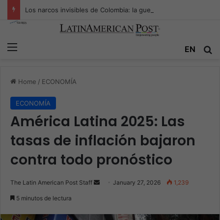
Los narcos invisibles de Colombia: la guerra secreta por la verdad, el poder y la nueva economía de la droga
Menu
Se
EN
Home
/
ECONOMÍA
ECONOMÍA
América Latina 2025: Las
tasas de inflación bajaron
contra todo pronóstico
Send
The Latin American Post Staff
January 27, 2026
1,239
an
5 minutos de lectura
email