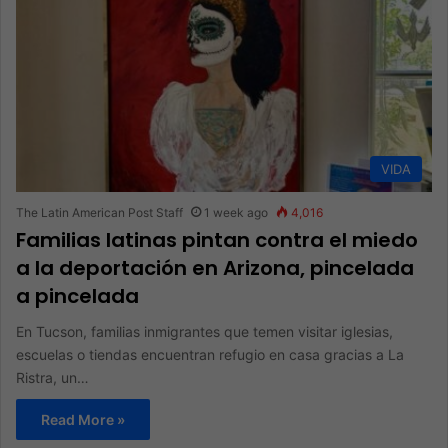
VIDA
The Latin American Post Staff
1 week ago
4,016
Familias latinas pintan contra el miedo
a la deportación en Arizona, pincelada
a pincelada
En Tucson, familias inmigrantes que temen visitar iglesias,
escuelas o tiendas encuentran refugio en casa gracias a La
Ristra, un…
Read More »