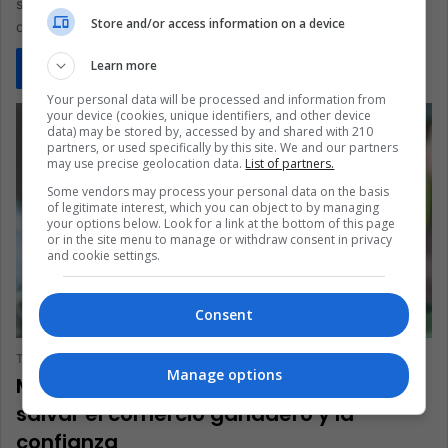
satisfacer a los fiscales estadounidenses, pero su traslado
Store and/or access information on a device
disputado, las preguntas…
Learn more
Read More »
Your personal data will be processed and information from
your device (cookies, unique identifiers, and other device
data) may be stored by, accessed by and shared with 210
partners, or used specifically by this site. We and our partners
may use precise geolocation data.
List of partners.
Some vendors may process your personal data on the basis
of legitimate interest, which you can object to by managing
your options below. Look for a link at the bottom of this page
or in the site menu to manage or withdraw consent in privacy
and cookie settings.
Consent
ECONOMÍA
The Latin American Post Staff
4 weeks ago
1,548
Manage options
México cría moscas estériles para
salvar el comercio ganadero y la
confianza