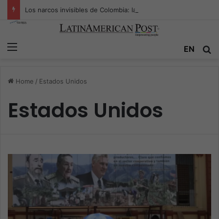
Los narcos invisibles de Colombia: la guerra secreta por la verdad, el poder y la nueva economía de la droga
Menu
EN
S
Home
/
Estados Unidos
Estados Unidos