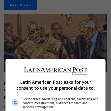
Read More »
ANÁLISIS
The Latin American Post Staff
2 weeks ago
2,344
Latin American Post asks for your
México debería enviarle la factura a
consent to use your personal data to:
Washington por la justicia contra El
Mayo
Personalised advertising and content, advertising and
content measurement, audience research and
La cadena perpetua de Ismael El Mayo Zambada puede
services development