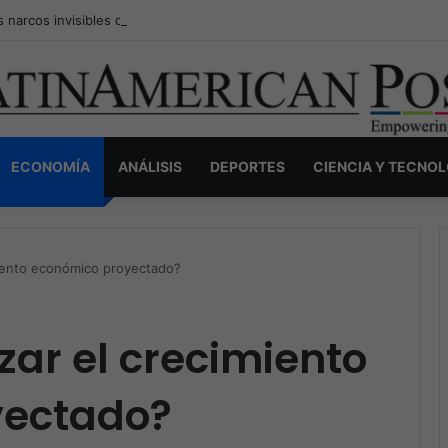
s narcos invisibles de Colombia: la guerra secreta por la verdad, el pod
ECONOMÍA
ANÁLISIS
DEPORTES
CIENCIA Y TECNO
miento económico proyectado?
zar el crecimiento
yectado?