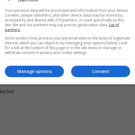
Learn more
 decir, se proyecta un crecimiento de 2.2%. La
Your personal data will be processed and information from your device
omercio internacional debido a las posibles políticas
(cookies, unique identifiers, and other device data) may be stored by,
accessed by and shared with 210 partners, or used specifically by this
unos de los factores que no ayudan el crecimiento
site. We and our partners may use precise geolocation data.
List of
partners.
Some vendors may process your personal data on the basis of legitimate
interest, which you can object to by managing your options below. Look
ectaría en un 2.5% el PIB de este año, factor que en
for a link at the bottom of this page or in the site menu to manage or
withdraw consent in privacy and cookie settings.
aceleración en la producción de las minas públicas y
Manage options
Consent
Sánchez