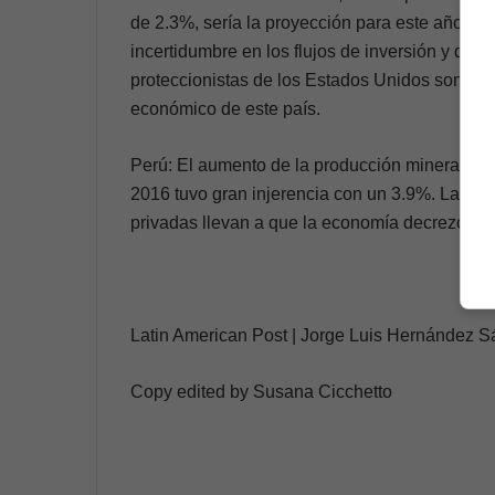
de 2.3%, sería la proyección para este año. Es
incertidumbre en los flujos de inversión y de c
proteccionistas de los Estados Unidos son alg
económico de este país.
Perú: El aumento de la producción minera proy
2016 tuvo gran injerencia con un 3.9%. La des
privadas llevan a que la economía decrezca.
Latin American Post | Jorge Luis Hernández 
Copy edited by Susana Cicchetto