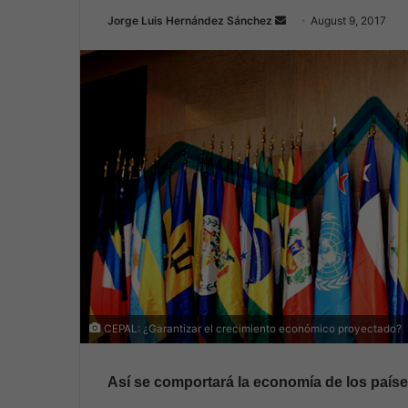
Jorge Luis Hernández Sánchez
S
August 9, 2017
e
n
d
a
n
e
m
a
i
l
CEPAL: ¿Garantizar el crecimiento económico proyectado?
Así se comportará la economía de los paíse