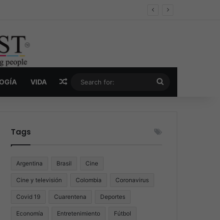
er y la nueva economía de la droga
Random Article
Search
LOGÍA
VIDA
for:
Tags
Argentina
Brasil
Cine
Cine y televisión
Colombia
Coronavirus
Covid 19
Cuarentena
Deportes
Economía
Entretenimiento
Fútbol