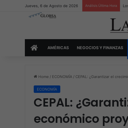
Jueves, 6 de Agosto de 2026
Análisis Última Hora
Lo
INICIO
AMÉRICAS
NEGOCIOS Y FINANZAS
Home
/
ECONOMÍA
/
CEPAL: ¿Garantizar el creci
ECONOMÍA
CEPAL: ¿Garanti
económico pro