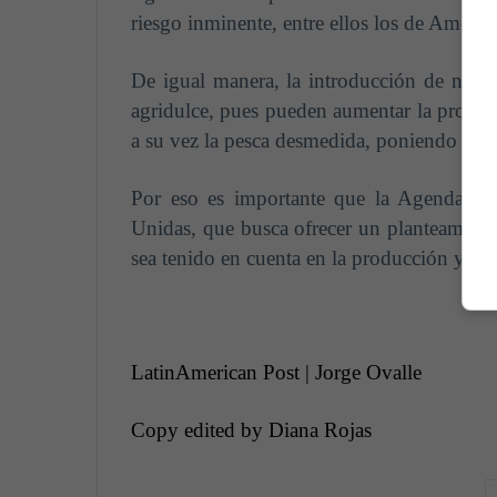
riesgo inminente, entre ellos los de América
De igual manera, la introducción de nueva
agridulce, pues pueden aumentar la producc
a su vez la pesca desmedida, poniendo en pe
Por eso es importante que la Agenda 203
Unidas, que busca ofrecer un planteamiento
sea tenido en cuenta en la producción y la 
LatinAmerican Post | Jorge Ovalle
Copy edited by Diana Rojas