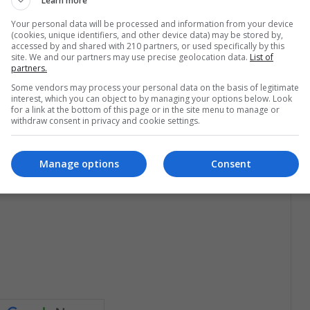
Learn more
 Latina.
Your personal data will be processed and information from your device
(cookies, unique identifiers, and other device data) may be stored by,
accessed by and shared with 210 partners, or used specifically by this
s tecnologías para la pesca ofrece una perspectiva
site. We and our partners may use precise geolocation data.
List of
ión y la eficiencia; pero con el riesgo de aumentar
partners.
ligro la sostenibilidad ambiental.
Some vendors may process your personal data on the basis of legitimate
interest, which you can object to by managing your options below. Look
for a link at the bottom of this page or in the site menu to manage or
withdraw consent in privacy and cookie settings.
0 para el Desarrollo Sostenible de las Naciones
 transformador el cual cobije a todas las naciones,
industria pesquera.
Manage options
Consent