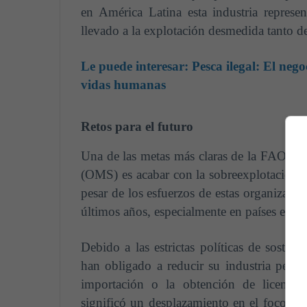
en América Latina esta industria represe
llevado a la explotación desmedida tanto d
Le puede interesar:
Pesca ilegal: El nego
vidas humanas
Retos para el futuro
Una de las metas más claras de la FAO en
(OMS) es acabar con la sobreexplotación d
pesar de los esfuerzos de estas organizaci
últimos años, especialmente en países en de
Debido a las estrictas políticas de sosteni
han obligado a reducir su industria pesqu
importación o la obtención de licencia
significó un desplazamiento en el foco de