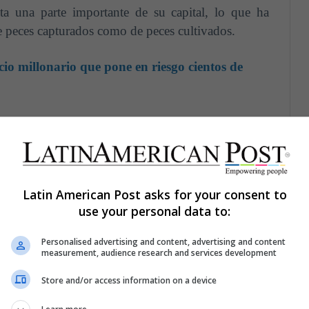
nta una parte importante de su capital, lo que ha
e peces capturados como de peces cultivados.
cio millonario que pone en riesgo cientos de
 conjunto con la Organización Mundial de la Salud
e los recursos marinos comestibles. No obstante, a
Latin American Post asks for your consent to
ones, la explotación desmedida ha aumentado en los
use your personal data to:
sarrollo.
Personalised advertising and content, advertising and content
bilidad que existen en los países desarrollados que
measurement, audience research and services development
era, la demanda de alimentos se ha inclinado a la
Store and/or access information on a device
s pesqueras en otras zonas. Esto necesariamente
 producción que pone a los países en desarrollo en