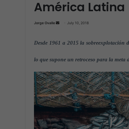
América Latina
Jorge Ovalle
S
July 10, 2018
e
n
Desde 1961 a 2015 la sobreexplotación 
d
a
n
lo que supone un retroceso para la meta 
e
m
a
i
l