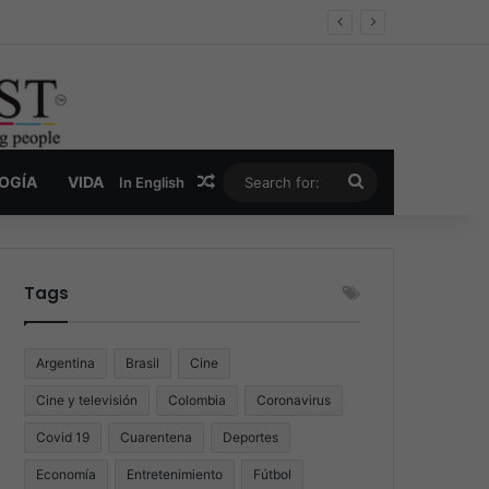
er y la nueva economía de la droga
Random Article
Search
LOGÍA
VIDA
In English
for:
Tags
Argentina
Brasil
Cine
Cine y televisión
Colombia
Coronavirus
Covid 19
Cuarentena
Deportes
Economía
Entretenimiento
Fútbol