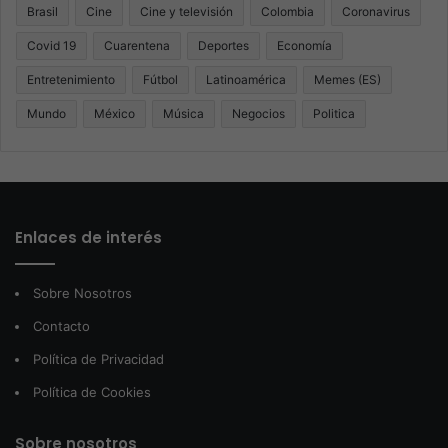
Brasil
Cine
Cine y televisión
Colombia
Coronavirus
Covid 19
Cuarentena
Deportes
Economía
Entretenimiento
Fútbol
Latinoamérica
Memes (ES)
Mundo
México
Música
Negocios
Politica
Enlaces de interés
Sobre Nosotros
Contacto
Política de Privacidad
Política de Cookies
Sobre nosotros