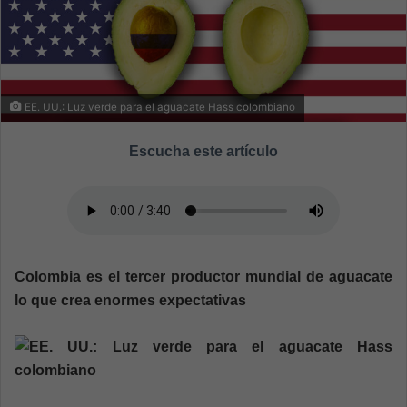
n
e
m
a
i
EE. UU.: Luz verde para el aguacate Hass colombiano
l
Escucha este artículo
Colombia es el tercer productor mundial de aguacate
lo que crea enormes expectativas