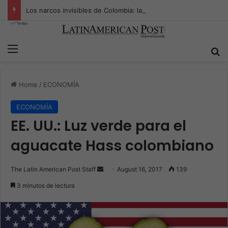
Los narcos invisibles de Colombia: la guerra secreta por la verdad, el poder y la nueva economía de la droga
Menu
S
Home
/
ECONOMÍA
ECONOMÍA
EE. UU.: Luz verde para el
aguacate Hass colombiano
The Latin American Post Staff
S
August 16, 2017
139
e
3 minutos de lectura
n
d
a