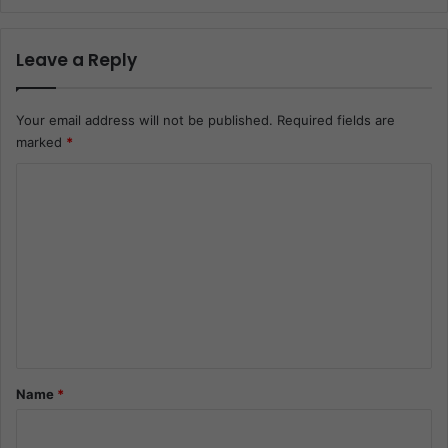
Leave a Reply
Your email address will not be published.
Required fields are
marked
*
C
o
m
m
e
n
t
*
Name
*