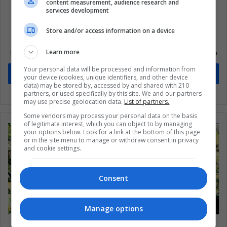
content measurement, audience research and
services development
Store and/or access information on a device
Suscríbete a nuestra lista de correos
Learn more
Mantente informado sobre lo que está pasando en Latinoamérica
Your personal data will be processed and information from
Suscríbete
your device (cookies, unique identifiers, and other device
data) may be stored by, accessed by and shared with 210
partners, or used specifically by this site. We and our partners
may use precise geolocation data.
List of partners.
Some vendors may process your personal data on the basis
of legitimate interest, which you can object to by managing
your options below. Look for a link at the bottom of this page
or in the site menu to manage or withdraw consent in privacy
and cookie settings.
Consent
Manage options
Pence exige a Colombia atajar aumento en