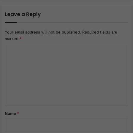
Leave a Reply
Your email address will not be published.
Required fields are
marked
*
C
o
m
m
e
n
t
*
Name
*