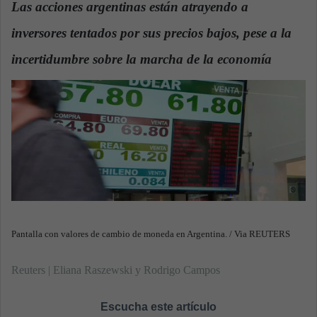
Las acciones argentinas están atrayendo a
a
inversores tentados por sus precios bajos, pese a la
n
e
incertidumbre sobre la marcha de la economía
m
a
i
l
Pantalla con valores de cambio de moneda en Argentina. / Via REUTERS
Reuters | Eliana Raszewski y Rodrigo Campos
Escucha este artículo