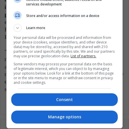
services development
incertidumbre que tiene el mercado sobre las
políticas económicas que tomará Fernández
de ser
Store and/or access information on a device
electo en octubre, explicó por su parte Juan Pablo
Learn more
Fuentes, economista de Moody's Analytics en
Pensilvania.
Your personal data will be processed and information from
your device (cookies, unique identifiers, and other device
data) may be stored by, accessed by and shared with 210
"Por más que (las empresas) tengan un esquema de
partners, or used specifically by this site. We and our partners
may use precise geolocation data.
List of partners.
negocios saludable, bajos niveles de deuda, al final la
Some vendors may process your personal data on the basis
actuación de las empresas va a depender del escenario
of legitimate interest, which you can object to by managing
your options below. Look for a link at the bottom of this page
macroeconómico. Si ese escenario se deteriora, no hay
or in the site menu to manage or withdraw consent in privacy
empresas, por más saludable que sean, que se vayan a
and cookie settings.
salvar de la situación", agregó.
Consent
Manage options