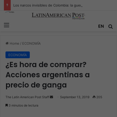
Los narcos invisibles de Colombia: la guerra secreta por la verdad, el poder y la nueva economía de la droga
Menu
EN
S
Home
/
ECONOMÍA
ECONOMÍA
¿Es hora de comprar?
Acciones argentinas a
precio de ganga
The Latin American Post Staff
S
September 13, 2019
205
e
3 minutos de lectura
n
d