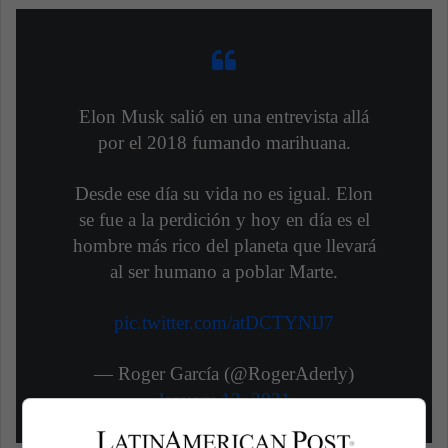
Elon Musk salió en una entrevista allá
por el 2018 fumando marihuana.
Desde ese día su vida no es igual. Elon
se fue a la perdición y hoy en día es el
hombre más rico del planeta que llevará
al ser humano a poblar Marte.
pic.twitter.com/atDCTYNlJ7
— Roger García (@RogerAderly)
January 12, 2021