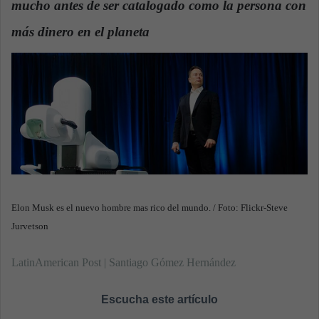
mucho antes de ser catalogado como la persona con
n
e
más dinero en el planeta
.
m
a
i
l
Elon Musk es el nuevo hombre mas rico del mundo. / Foto: Flickr-Steve
Jurvetson
LatinAmerican Post | Santiago Gómez Hernández
Escucha este artículo