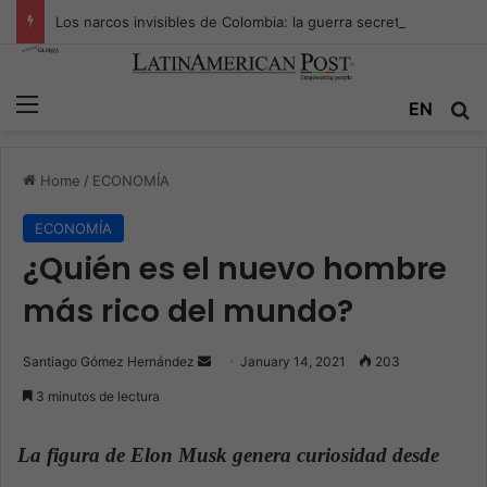
Los narcos invisibles de Colombia: la guerra secreta por la verdad, el poder y la nueva economía de la droga
Menu
EN
S
Home
/
ECONOMÍA
ECONOMÍA
¿Quién es el nuevo hombre
más rico del mundo?
Santiago Gómez Hernández
S
January 14, 2021
203
e
3 minutos de lectura
n
d
La figura de Elon Musk genera curiosidad desde
a