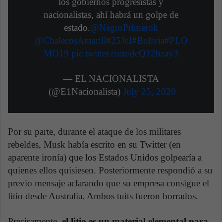
los gobiernos progresistas y
nacionalistas, ahí habrá un golpe de
estado.
@NegroPrimeroh
@ChalecosAmarill
#25Jul
#Bolivia
#PLO
MO19
pic.twitter.com/dcQ12bzay3
— EL NACIONALISTA
(@E1Nacionalista)
July 25, 2020
Por su parte, durante el ataque de los militares
rebeldes, Musk había escrito en su Twitter (en
aparente ironía) que los Estados Unidos golpearía a
quienes ellos quisiesen. Posteriormente respondió a su
previo mensaje aclarando que su empresa consigue el
litio desde Australia. Ambos tuits fueron borrados.
Precisamente,
el litio es un material elemental para