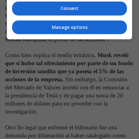
prohíbe a las empresas que cotizan en bolsa anunciar
Consent
sus planes para comprar o vender valores si los
ejecutivos no tienen la intención de hacerlo, si no
Manage options
cuentan con los medios para ello o si, simplemente,
buscan manipular el precio de las acciones".
Como bien explica el medio británico,
Musk reveló
que sí hubo tal ofrecimiento por parte de un fondo
de inversión saudita que ya poseía el 5% de las
acciones de la empresa.
Sin embargo, la Comisión
del Mercado de Valores acordó con él en renunciar a
la presidencia de Tesla y de pagar una suma de 20
millones de dólares para no proceder con la
investigación.
Otro lío legal que enfrentó el billonario fue una
demanda por difamación al haber catalogado como