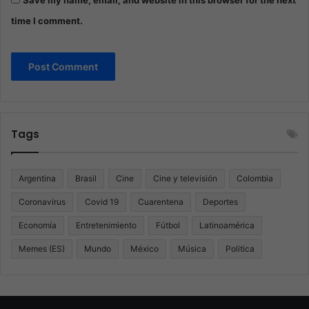
Save my name, email, and website in this browser for the next
time I comment.
Tags
Argentina
Brasil
Cine
Cine y televisión
Colombia
Coronavirus
Covid 19
Cuarentena
Deportes
Economía
Entretenimiento
Fútbol
Latinoamérica
Memes (ES)
Mundo
México
Música
Politica