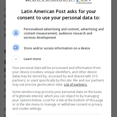
A pesar de que Tesla se mantiene, por ahora, en el
Latin American Post asks for your
estado del oso, las oficinas principales de SpaceX
consent to use your personal data to:
(compañía aeroespacial de Musk) está ubicada al sur
de Texas, razón par la que también se le ha visto a
Personalised advertising and content, advertising and
content measurement, audience research and
Musk posteando varias veces desde este estado.
services development
Store and/or access information on a device
Procesos legales
Learn more
El uso desmedido de Twitter es uno de los
Your personal data will be processed and information from
principales enemigos de Musk.
En 2018, Musk
your device (cookies, unique identifiers, and other device
anunció que estaba considerando vender Tesla a un
data) may be stored by, accessed by and shared with 210
partners, or used specifically by this site. We and our partners
fondo privado. Este anuncio provocó un alza en las
may use precise geolocation data.
List of partners.
acciones de su empresa, lo que le resultó en dos
Some vendors may process your personal data on the basis
demandas por considerarlo un anuncio fraudulento.
of legitimate interest, which you can object to by managing
your options below. Look for a link at the bottom of this page
or in the site menu to manage or withdraw consent in privacy
and cookie settings.
Como explica la BBC "La vara para medir la
legalidad del tuit de Musk es una ley de 1934, que