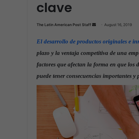
clave
The Latin American Post Staff
S
August 16, 2019
e
n
El desarrollo de productos originales e i
d
plazo y la ventaja competitiva de una emp
a
n
factores que afectan la forma en que los 
e
puede tener consecuencias importantes y 
m
a
i
l