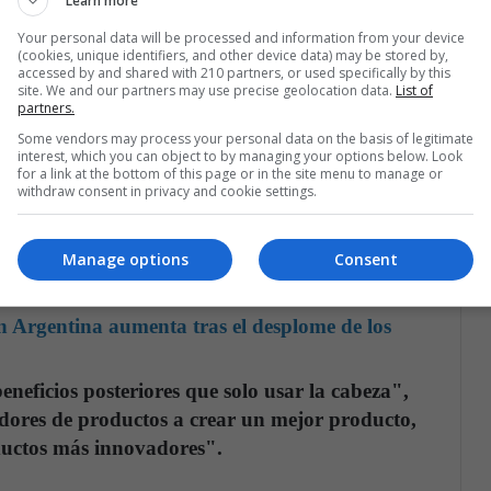
Learn more
Your personal data will be processed and information from your device
(cookies, unique identifiers, and other device data) may be stored by,
os-imaginación lleva a las personas a experimentar
accessed by and shared with 210 partners, or used specifically by this
site. We and our partners may use precise geolocation data.
List of
s hace más receptivos a múltiples perspectivas",
partners.
ltos de flexibilidad cognitiva, lo que, a su vez,
Some vendors may process your personal data on the basis of legitimate
tado".
interest, which you can object to by managing your options below. Look
for a link at the bottom of this page or in the site menu to manage or
withdraw consent in privacy and cookie settings.
tos demostraron un "apoyo consistente" del marco
o en sentimientos es superior al enfoque basado en
Manage options
Consent
ieron los investigadores.
n Argentina aumenta tras el desplome de los
eneficios posteriores que solo usar la cabeza",
dores de productos a crear un mejor producto,
ductos más innovadores".