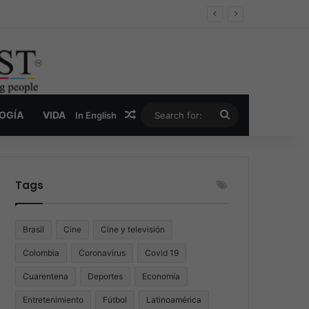
oder y la nueva economía de la droga
Random Article
Search
LOGÍA
VIDA
In English
for:
Tags
Brasil
Cine
Cine y televisión
Colombia
Coronavirus
Covid 19
Cuarentena
Deportes
Economía
Entretenimiento
Fútbol
Latinoamérica