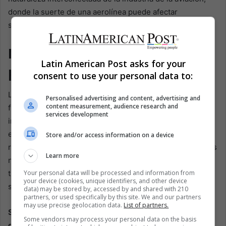
donde la suerte de una aerolínea puede afectar
significativamente a las entidades relacionadas.
Monitoreo del progreso en un
Latin American Post asks for your
panorama dinámico
consent to use your personal data to:
La decisión de Gol de acogerse al Capítulo 11 es un paso
Personalised advertising and content, advertising and
content measurement, audience research and
fundamental para abordar sus desafíos financieros
services development
inmediatos y sentar las bases para el crecimiento y la
estabilidad futuros. El enfoque de la aerolínea en
Store and/or access information on a device
reestructurar sus finanzas mientras mantiene operaciones
Learn more
normales es un acto de equilibrio, cuyo objetivo es
Your personal data will be processed and information from
tranquilizar a los pasajeros y a las partes interesadas
your device (cookies, unique identifiers, and other device
sobre su viabilidad continua como aerolínea.
data) may be stored by, accessed by and shared with 210
partners, or used specifically by this site. We and our partners
may use precise geolocation data.
List of partners.
Sin embargo, el camino que le espera a Gol es
Some vendors may process your personal data on the basis
desafiante.
El éxito del procedimiento concursal y la