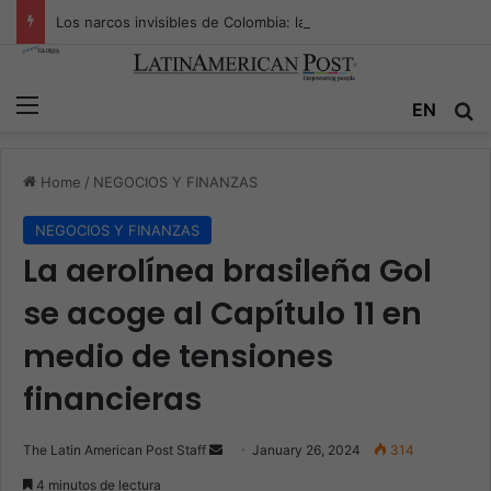
Los narcos invisibles de Colombia: la guerra secreta por la verdad, el poder y la nueva economía de la droga
Menu
Se
EN
Home
/
NEGOCIOS Y FINANZAS
NEGOCIOS Y FINANZAS
La aerolínea brasileña Gol
se acoge al Capítulo 11 en
medio de tensiones
financieras
Send
The Latin American Post Staff
January 26, 2024
314
an
4 minutos de lectura