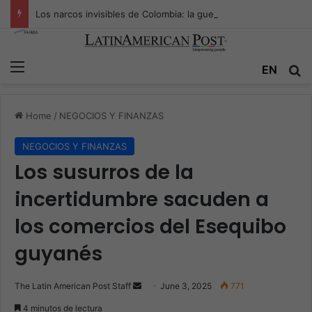
Los narcos invisibles de Colombia: la guerra secreta por la verdad, el poder y la nueva economía de la droga
Menu
Se
EN
Home
/
NEGOCIOS Y FINANZAS
NEGOCIOS Y FINANZAS
Los susurros de la
incertidumbre sacuden a
los comercios del Esequibo
guyanés
Send
The Latin American Post Staff
June 3, 2025
771
an
4 minutos de lectura