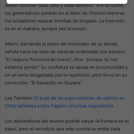
deben conocer cada caño y cada derecho.” Por la noche,
los generadores zumban en el taller de Vincent mientras
los soldadores reparan bombas de dragado. La inversión
es en el mañana, aunque sea brumoso.
Albert, barriendo el polvo del mostrador de su tienda,
señala hacia las latas de sardinas ordenadas con esmero.
“El negocio florecerá de nuevo”, dice, “porque no nos
estamos yendo.” Su confianza se apoya en la comunidad y
en un lema desgastado por la repetición, pero feroz en su
convicción: “El Esequibo en Guyana.”
Lea Tambien:
El auge de las exportaciones de salmón en
Chile tambalea sobre frágiles reformas regulatorias
Los diplomáticos del mundo podrán zanjar la frontera en el
papel, pero el veredicto que más cuenta se emite cada