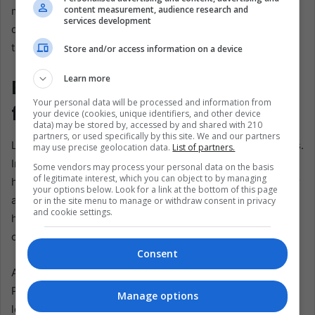
content measurement, audience research and
memorizan rutas de evacuación—pruebas silenciosas de
services development
que los lejanos salones de La Haya aún no traen
tranquilidad.
Store and/or access information on a device
Learn more
En espera de La Haya—y del
Your personal data will be processed and information from
futuro
your device (cookies, unique identifiers, and other device
data) may be stored by, accessed by and shared with 210
partners, or used specifically by this site. We and our partners
La decisión final de la CIJ podría llegar en 2026 o después.
may use precise geolocation data.
List of partners.
Incluso un fallo contundente podría provocar fricciones;
Some vendors may process your personal data on the basis
of legitimate interest, which you can object to by managing
hay precedentes de que el perdedor reaccione con mayor
your options below. Look for a link at the bottom of this page
agresividad tras la derrota judicial. Para los 125.000
or in the site menu to manage or withdraw consent in privacy
and cookie settings.
habitantes del Esequibo, la planificación termina donde
comienza esa incertidumbre.
Consent
Aun así, la frontera respira resiliencia. La maestra Mary
Peters reabre su clase tras cada falsa alarma, enseñando
Manage options
lectura de mapas junto con matemáticas: “Nuestros niños