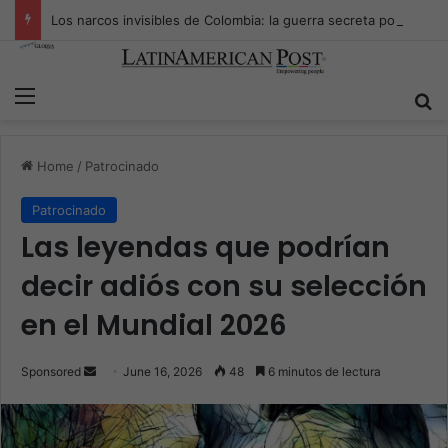
Los narcos invisibles de Colombia: la guerra secreta por la verdad, el poder y la nueva economía de la droga
Menu
Se
Home
/
Patrocinado
Patrocinado
Las leyendas que podrían
decir adiós con su selección
en el Mundial 2026
Send
Sponsored
June 16, 2026
48
6 minutos de lectura
an
email