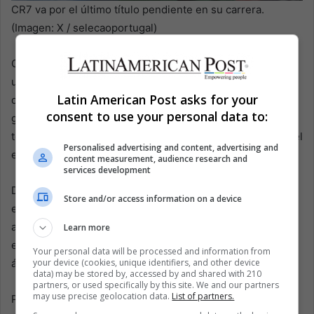
CR7 va por el último título pendiente en su carrera.
(Imagen: X / selecaoportugal)
Cristiano Ronaldo llega al Mundial 2026 con 41 años y con
un objetivo claro: intentar conquistar el único gran trofeo
Latin American Post asks for your
que falta en su carrera. Portugal cuenta con una
consent to use your personal data to:
generación muy talentosa, pero la figura de CR7 sigue
teniendo un peso emocional e histórico enorme dentro del
Personalised advertising and content, advertising and
equipo.
content measurement, audience research and
services development
Durante más de dos décadas, Cristiano redefinió los
Store and/or access information on a device
estándares de profesionalismo, preparación física y
ambición competitiva. Aunque su juego ha cambiado con
Learn more
el paso del tiempo, sigue siendo una amenaza dentro del
Your personal data will be processed and information from
your device (cookies, unique identifiers, and other device
área y un líder natural para su selección.
data) may be stored by, accessed by and shared with 210
partners, or used specifically by this site. We and our partners
may use precise geolocation data.
List of partners.
Para Portugal, tener a su máximo referente histórico en el