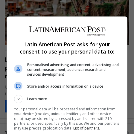
VIDA
Latin American Post asks for your
consent to use your personal data to:
The Latin American Post Staff
January 31, 2025
143
Los jóvenes soñadores de Bolivia
Personalised advertising and content, advertising and
protagonizan un mágico festival de
content measurement, audience research and
services development
miniaturas
Store and/or access information on a device
Una mañana de jueves en La Paz, niños vestidos con coloridos
trajes tradicionales animaron la Ch'iti Feria con risas y…
Learn more
Read More »
Your personal data will be processed and information from
your device (cookies, unique identifiers, and other device
data) may be stored by, accessed by and shared with 210
partners, or used specifically by this site. We and our partners
may use precise geolocation data.
List of partners.
Tags