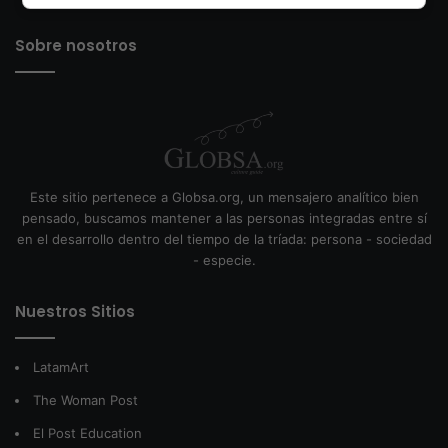
Sobre nosotros
Este sitio pertenece a Globsa.org, un mensajero analítico bien
pensado, buscamos mantener a las personas integradas entre sí
en el desarrollo dentro del tiempo de la tríada: persona - sociedad
- especie.
Nuestros Sitios
LatamArt
The Woman Post
El Post Education