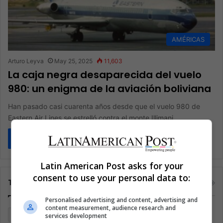
AMÉRICAS
Arturo Leyva
May 25, 2025
11,603
La caja negra desaparecida del vuelo
980: un enigma de la aviación boliviana
Han pasado casi cuarenta años desde que el vuelo 980 de
Eastern Air Lines se estrelló contra el monte Illimani…
Read More »
Latin American Post asks for your
consent to use your personal data to:
Tags
Personalised advertising and content, advertising and
content measurement, audience research and
Argentina
Brasil
Cine
Cine y televisión
Colombia
services development