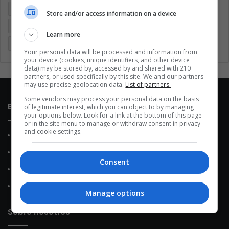
Coronavirus
Covid 19
Cuarentena
Deportes
Store and/or access information on a device
Economía
Entretenimiento
Fútbol
Latinoamérica
Learn more
Memes (ES)
Mundo
México
Música
Politica
Your personal data will be processed and information from
your device (cookies, unique identifiers, and other device
data) may be stored by, accessed by and shared with 210
partners, or used specifically by this site. We and our partners
may use precise geolocation data.
List of partners.
Some vendors may process your personal data on the basis
Enlaces de interés
of legitimate interest, which you can object to by managing
your options below. Look for a link at the bottom of this page
or in the site menu to manage or withdraw consent in privacy
and cookie settings.
Sobre Nosotros
Contacto
Consent
Política de Privacidad
Política de Cookies
Manage options
Sobre nosotros