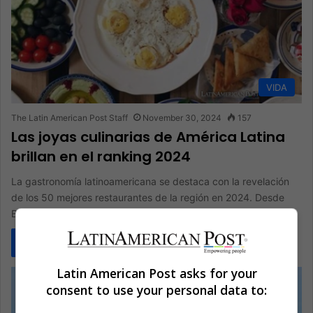
VIDA
The Latin American Post Staff
November 30, 2024
157
Las joyas culinarias de América Latina
brillan en el ranking 2024
La gastronomía latinoamericana se destaca con la revelación
de los 50 mejores restaurantes de la región en 2024. Desde
Buenos…
Read More »
Latin American Post asks for your
consent to use your personal data to: