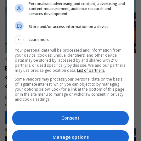
Personalised advertising and content, advertising and
content measurement, audience research and
services development
Store and/or access information on a device
Learn more
AMÉRICAS
Your personal data will be processed and information from
your device (cookies, unique identifiers, and other device
The Latin American Post Staff
September 4, 2024
223
data) may be stored by, accessed by and shared with 210
partners, or used specifically by this site. We and our partners
El oscuro declive del chef de YouTube
may use precise geolocation data.
List of partners.
que asesinó y descuartizó a un cirujano
Some vendors may process your personal data on the basis
of legitimate interest, which you can object to by managing
colombiano
your options below. Look for a link at the bottom of this page
or in the site menu to manage or withdraw consent in privacy
En una trágica historia de amor que salió mal, el famoso chef
and cookie settings.
de YouTube Daniel Sancho Bronchalo fue sentenciado a…
Read More »
Consent
Manage options