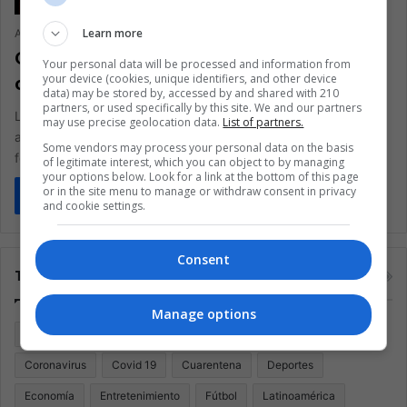
Learn more
Ariel Cipolla
March 24, 2020
0
258
Cómo celebrar Semana Santa desde la
Your personal data will be processed and information from
your device (cookies, unique identifiers, and other device
casa
data) may be stored by, accessed by and shared with 210
partners, or used specifically by this site. We and our partners
La celebración de la Semana Santa no será la habitual, debido
may use precise geolocation data.
List of partners.
al coronavirus. No obstante, repasamos algunas maneras de
Some vendors may process your personal data on the basis
festejarla…
of legitimate interest, which you can object to by managing
your options below. Look for a link at the bottom of this page
or in the site menu to manage or withdraw consent in privacy
Read More »
and cookie settings.
Consent
Tags
Manage options
Argentina
Brasil
Cine
Cine y televisión
Colombia
Coronavirus
Covid 19
Cuarentena
Deportes
Economía
Entretenimiento
Fútbol
Latinoamérica