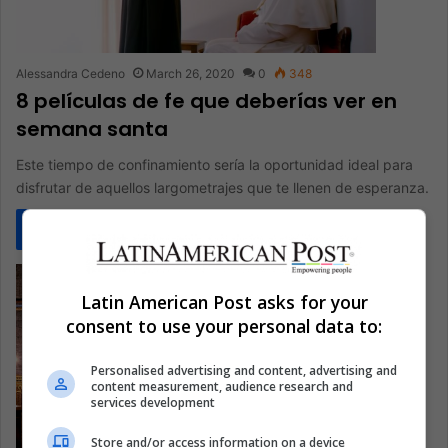
Alessandra Cedeno
March 26, 2020
0
348
8 películas de fe que deberías ver en
semana santa
Este tiempo de confinamiento sería la oportunidad ideal para
disfrutar de aquellos largometrajes que te llenen de esperanza.
Read More »
Latin American Post asks for your
consent to use your personal data to:
Personalised advertising and content, advertising and
content measurement, audience research and
services development
Store and/or access information on a device