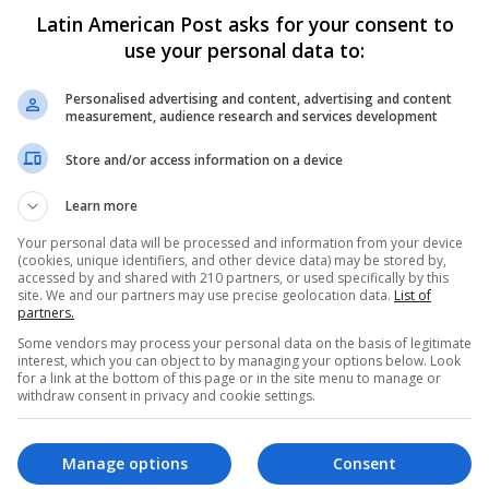
0
287
Latin American Post asks for your consent to
Panorama de la matrícula cero
use your personal data to:
para universidades en
Personalised advertising and content, advertising and content
Latinoamérica
measurement, audience research and services development
La gratuidad para la educación superior, como las
Store and/or access information on a device
universidades, es un sistema cada vez menos
utilizado, pero que sigue vigente…
Learn more
Your personal data will be processed and information from your device
Read More »
(cookies, unique identifiers, and other device data) may be stored by,
accessed by and shared with 210 partners, or used specifically by this
site. We and our partners may use precise geolocation data.
List of
Luis Angel Hernández Liborio
June 13, 2023
partners.
0
303
Some vendors may process your personal data on the basis of legitimate
Así es como Irán y Rusia han
interest, which you can object to by managing your options below. Look
for a link at the bottom of this page or in the site menu to manage or
logrado sortear las sanciones
withdraw consent in privacy and cookie settings.
de Occidente
Los países sancionados suelen recurrir a
Manage options
Consent
estrategias que les permitan obtener dólares, pese