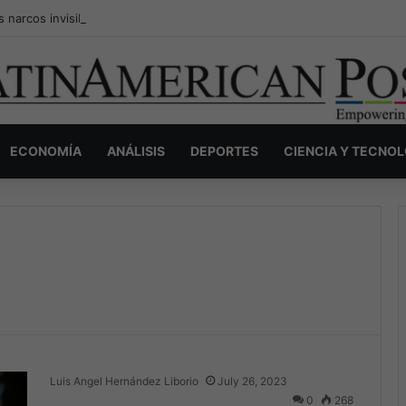
s narcos invisibles de Colombia: la guerra secreta por la verdad, el pod
ECONOMÍA
ANÁLISIS
DEPORTES
CIENCIA Y TECNO
Luis Angel Hernández Liborio
July 26, 2023
0
268