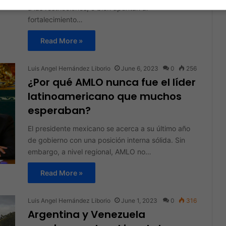
a las restricciones, o bien apuntan al
fortalecimiento…
Read More »
Luis Angel Hernández Liborio
June 6, 2023
0
256
¿Por qué AMLO nunca fue el líder
latinoamericano que muchos
esperaban?
El presidente mexicano se acerca a su último año
de gobierno con una posición interna sólida. Sin
embargo, a nivel regional, AMLO no…
Read More »
Luis Angel Hernández Liborio
June 1, 2023
0
316
Argentina y Venezuela