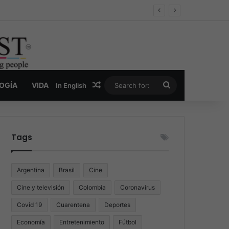
er y la nueva economía de la droga
Random Article
Search
LOGÍA
VIDA
In English
for:
Tags
Argentina
Brasil
Cine
Cine y televisión
Colombia
Coronavirus
Covid 19
Cuarentena
Deportes
Economía
Entretenimiento
Fútbol