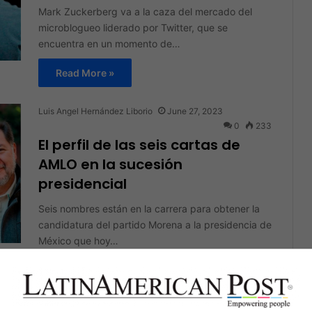
Mark Zuckerberg va a la caza del mercado del
microblogueo liderado por Twitter, que se
encuentra en un momento de…
Read More »
Luis Angel Hernández Liborio
June 27, 2023
0
233
El perfil de las seis cartas de
AMLO en la sucesión
presidencial
Seis nombres están en la carrera para obtener la
candidatura del partido Morena a la presidencia de
México que hoy…
Read More »
Luis Angel Hernández Liborio
June 22, 2023