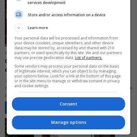
services development
Store and/or access information on a device
Learn more
Your personal data will be processed and information from
your device (cookies, unique identifiers, and other device
data) may be stored by, accessed by and shared with 210
partners, or used specifically by this site. We and our partners
lobo duque
July 21, 2021
0
173
may use precise geolocation data.
List of partners.
Centro Derecha o Izquierda: la elección
Some vendors may process your personal data on the basis
del pueblo chileno
of legitimate interest, which you can object to by managing
your options below. Look for a link at the bottom of this page
La gran sorpresa que enmarcó esta jornada, estuvo
or in the site menu to manage or withdraw consent in privacy
and cookie settings.
compuesta por dos factores: la baja participación electoral, y la
pandemia, para elegir…
Consent
Read More »
Manage options