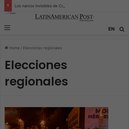
Los narcos invisibles de Colombia: la guerra secreta por la verdad, el poder y la nueva economía de la droga
Menu
EN
S
Home
/
Elecciones regionales
Elecciones
regionales