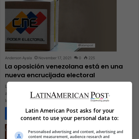
Anderson Ayala
November 17, 2021
0
225
La oposición venezolana está en una
nueva encrucijada electoral
La oposición ha decidido sumarse al proceso, con el
acompañamiento de observadores internacionales, a pesar de
los cuestionamientos, las críticas…
Latin American Post asks for your
Read More »
consent to use your personal data to:
Personalised advertising and content, advertising and
content measurement, audience research and