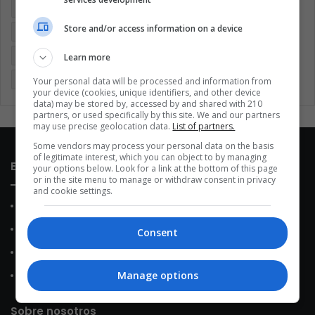
Brasil
Cine
Cine y televisión
Colombia
Coronavirus
Store and/or access information on a device
Covid 19
Cuarentena
Deportes
Economía
Entretenimiento
Fútbol
Latinoamérica
Memes (ES)
Learn more
Mundo
México
Música
Negocios
Politica
Your personal data will be processed and information from
your device (cookies, unique identifiers, and other device
data) may be stored by, accessed by and shared with 210
partners, or used specifically by this site. We and our partners
may use precise geolocation data.
List of partners.
Some vendors may process your personal data on the basis
of legitimate interest, which you can object to by managing
Enlaces de interés
your options below. Look for a link at the bottom of this page
or in the site menu to manage or withdraw consent in privacy
and cookie settings.
Sobre Nosotros
Contacto
Consent
Política de Privacidad
Manage options
Política de Cookies
Sobre nosotros