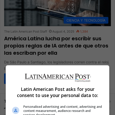
CIENCIA Y TECNOLOGÍA
The Latin American Post Staff
August 4, 2025
1,384
América Latina lucha por escribir sus
propias reglas de IA antes de que otros
las escriban por ella
De São Paulo a Santiago, los legisladores corren contra el reloj
para crear un modelo de regulación de inteligencia artificial…
Read More »
Latin American Post asks for your
consent to use your personal data to:
Tags
Personalised advertising and content, advertising and
content measurement, audience research and
services development