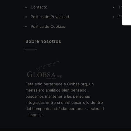
Contacto
The W
Política de Privacidad
El Pos
Política de Cookies
Sobre nosotros
Este sitio pertenece a Globsa.org, un
mensajero analítico bien pensado,
buscamos mantener a las personas
integradas entre sí en el desarrollo dentro
del tiempo de la tríada: persona - sociedad
- especie.