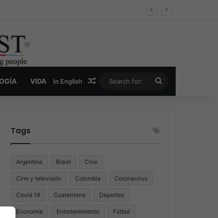
er y la nueva economía de la droga
Random Article
Search
LOGÍA
VIDA
In English
for:
Tags
Argentina
Brasil
Cine
Cine y televisión
Colombia
Coronavirus
Covid 19
Cuarentena
Deportes
Economía
Entretenimiento
Fútbol