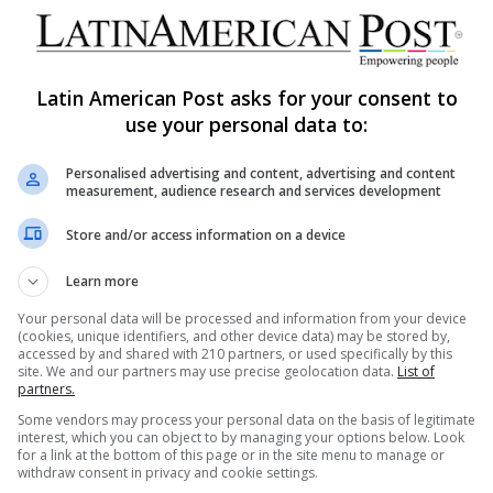
De Argentina a California: los
falaropos cosen continentes
mientras los lagos desaparecen
Latin American Post asks for your consent to
Cada verano en el lago Mono, los falaropos de
use your personal data to:
Wilson duplican su peso alimentándose de nubes
de moscas alcalinas. Luego,…
Personalised advertising and content, advertising and content
DA
measurement, audience research and services development
Read More »
Store and/or access information on a device
Learn more
Your personal data will be processed and information from your device
(cookies, unique identifiers, and other device data) may be stored by,
accessed by and shared with 210 partners, or used specifically by this
site. We and our partners may use precise geolocation data.
List of
partners.
Some vendors may process your personal data on the basis of legitimate
s Sitios
Date de alta en nuestro
interest, which you can object to by managing your options below. Look
newsletter
for a link at the bottom of this page or in the site menu to manage or
withdraw consent in privacy and cookie settings.
rt