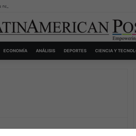
s narcos invisibles de Colombia: la guerra secreta por la verdad, el pod
ECONOMÍA
ANÁLISIS
DEPORTES
CIENCIA Y TECNO
The Latin American Post Staff
August 22, 2025
1,127