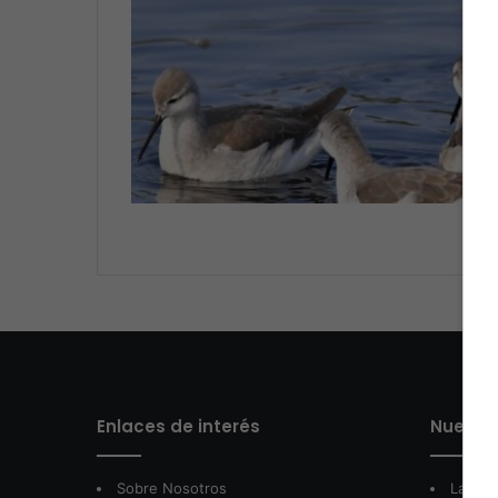
VI
Enlaces de interés
Nuestro
Sobre Nosotros
LatamA