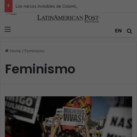
Los narcos invisibles de Colombia: la guerra secreta por la verdad, el poder y la nueva economía de la droga
Menu
EN
S
Home
/
Feminismo
Feminismo