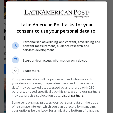
Latin American Post asks for your
Vanesa López Romero
June 14, 2023
0
327
Ministerios de la Mujer: ¿Qué tanto han
consent to use your personal data to:
logrado en Latinoamérica y el mundo?
Personalised advertising and content, advertising and
content measurement, audience research and
Los Ministerios de la Mujer son departamentos
services development
gubernamentales relativamente nuevos. ¿Cuáles son sus
mayores logros?
Store and/or access information on a device
Read More »
Learn more
Your personal data will be processed and information from
your device (cookies, unique identifiers, and other device
data) may be stored by, accessed by and shared with 210
partners, or used specifically by this site. We and our partners
may use precise geolocation data.
List of partners.
Some vendors may process your personal data on the basis
of legitimate interest, which you can object to by managing
your options below. Look for a link at the bottom of this page