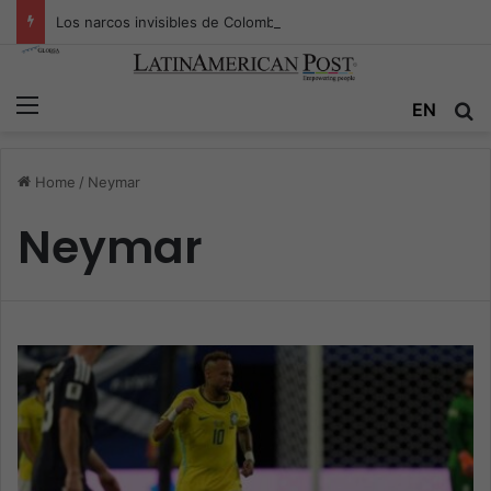
Los narcos invisibles de Colombia: la guerra secreta por la verdad, el poder y la nueva economía de la droga
Menu
EN
S
Home
/
Neymar
Neymar