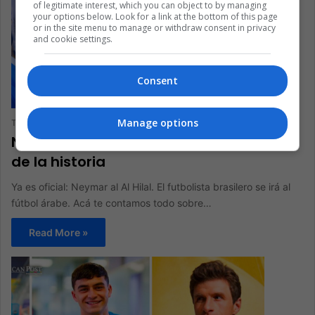
of legitimate interest, which you can object to by managing
your options below. Look for a link at the bottom of this page
or in the site menu to manage or withdraw consent in privacy
and cookie settings.
Consent
Manage options
The Latin American Post Staff
August 16, 2023
0
332
Neymar al Al Hilal: el traspaso más caro
de la historia
Ya es oficial: Neymar al Al Hilal. El futbolista brasilero se irá al
fútbol árabe. Acá te contamos todo sobre…
Read More »