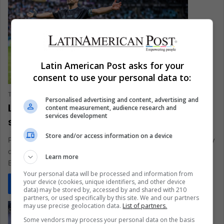
Latin American Post asks for your
consent to use your personal data to:
The Latin American Post Staff
November 13, 2023
191
Personalised advertising and content, advertising and
Luis Suárez maravilla a Brasil: “Merece
content measurement, audience research and
services development
ser coronado con la Liga”
Store and/or access information on a device
Palmeiras toma la delantera en una liga de fútbol brasileña muy
disputada, con Botafogo, Grêmio y el contendiente sorpresa
Learn more
Bragantino…
Your personal data will be processed and information from
your device (cookies, unique identifiers, and other device
Read More »
data) may be stored by, accessed by and shared with 210
partners, or used specifically by this site. We and our partners
may use precise geolocation data.
List of partners.
Some vendors may process your personal data on the basis