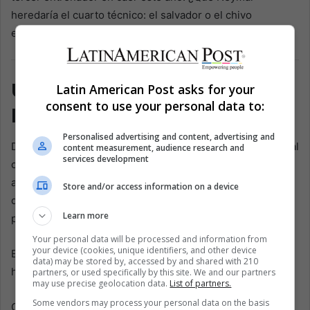
heredaría el cuarto técnico: el salvador o el chivo
expiatorio?
Un país expectante, un
Latin American Post asks for your
consent to use your personal data to:
legado en juego
Personalised advertising and content, advertising and
Durante una década, Neymar fue alegría pura—un carnaval
content measurement, audience research and
services development
con botines. Hoy, cada paso es analizado, cada gesto
amplificado. Cada publicación en Instagram genera
Store and/or access information on a device
debates sobre la edad, la lealtad y si el fútbol brasileño
Learn more
puede retener a sus ídolos.
Your personal data will be processed and information from
your device (cookies, unique identifiers, and other device
El samba de 2011 ya no suena. En su lugar: tobillos
data) may be stored by, accessed by and shared with 210
hinchados, puños cerrados y noches largas bajo presión.
partners, or used specifically by this site. We and our partners
may use precise geolocation data.
List of partners.
Some vendors may process your personal data on the basis
Cada noche, Neymar regresa a su condominio frente al