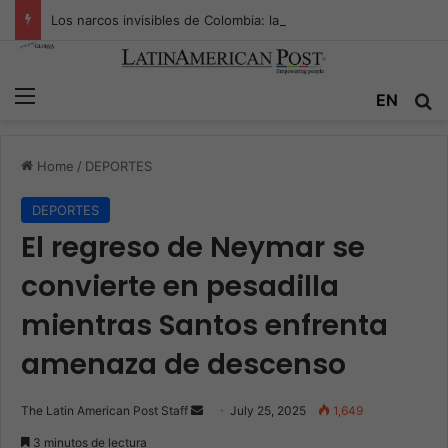
Los narcos invisibles de Colombia: la guerra secreta por la verdad, el poder y la nueva economía de la droga
Menu
Se
EN
Home
/
DEPORTES
DEPORTES
El regreso de Neymar se
convierte en pesadilla
mientras Santos enfrenta
amenaza de descenso
Send
The Latin American Post Staff
July 25, 2025
1,649
an
3 minutos de lectura