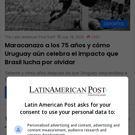
DEPORTES
The Latin American Post Staff
July 19, 2025
1,631
Maracanazo a los 75 años y cómo
Uruguay aún celebra el impacto que
Brasil lucha por olvidar
Setenta y cinco años después de que Uruguay sorprendiera a
Brasil en el Mundial de 1950, el momento que silenció…
Read More »
Latin American Post asks for your
consent to use your personal data to:
Tags
Personalised advertising and content, advertising and
content measurement, audience research and
services development