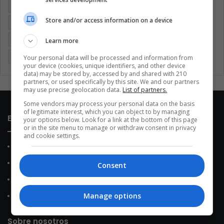
Argentina
Brasil
Cine
Cine y televisión
Colombia
Store and/or access information on a device
Coronavirus
Covid 19
Cuarentena
Deportes
Economía
Entretenimiento
Fútbol
Latinoamérica
Learn more
Memes (ES)
Mundo
México
Música
Politica
Your personal data will be processed and information from
your device (cookies, unique identifiers, and other device
data) may be stored by, accessed by and shared with 210
partners, or used specifically by this site. We and our partners
may use precise geolocation data.
List of partners.
Some vendors may process your personal data on the basis
of legitimate interest, which you can object to by managing
Enlaces de interés
your options below. Look for a link at the bottom of this page
or in the site menu to manage or withdraw consent in privacy
and cookie settings.
Sobre Nosotros
Contacto
Consent
Política de Privacidad
Manage options
Política de Cookies
Sobre nosotros