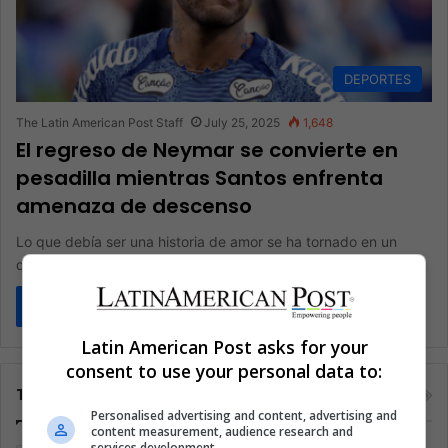
DEPORTES
The Latin American Post Staff
July 25, 2025
1,648
El regreso de Neymar se convierte en
pesadilla mientras Santos enfrenta
amenaza de descenso
Lo que debía ser una historia de amor se ha tornado en un
drama cargado de tensiones y lesiones. El…
Read More »
Latin American Post asks for your
consent to use your personal data to:
Tags
Personalised advertising and content, advertising and
content measurement, audience research and
services development