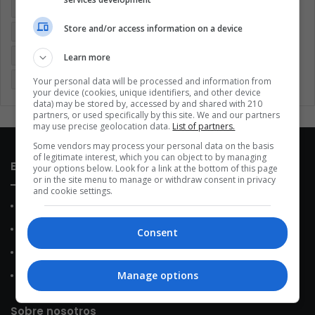
Brasil
Cine
Cine y televisión
Colombia
Coronavirus
Store and/or access information on a device
Covid 19
Cuarentena
Deportes
Economía
Entretenimiento
Fútbol
Latinoamérica
Memes (ES)
Learn more
Mundo
México
Música
Negocios
Politica
Your personal data will be processed and information from
your device (cookies, unique identifiers, and other device
data) may be stored by, accessed by and shared with 210
partners, or used specifically by this site. We and our partners
may use precise geolocation data.
List of partners.
Some vendors may process your personal data on the basis
of legitimate interest, which you can object to by managing
Enlaces de interés
your options below. Look for a link at the bottom of this page
or in the site menu to manage or withdraw consent in privacy
and cookie settings.
Sobre Nosotros
Contacto
Consent
Política de Privacidad
Manage options
Política de Cookies
Sobre nosotros