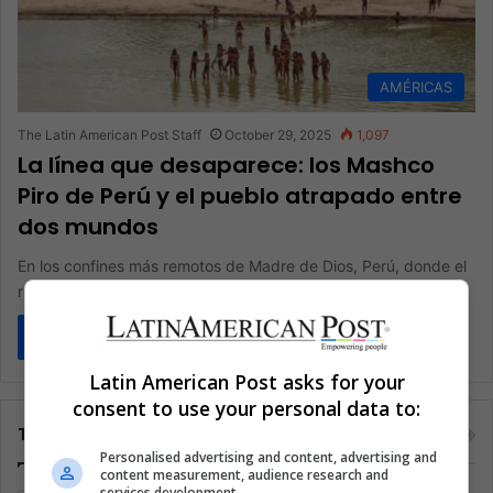
AMÉRICAS
The Latin American Post Staff
October 29, 2025
1,097
La línea que desaparece: los Mashco
Piro de Perú y el pueblo atrapado entre
dos mundos
En los confines más remotos de Madre de Dios, Perú, donde el
río Tauhamanu corta una selva tan densa que…
Read More »
Latin American Post asks for your
consent to use your personal data to:
Tags
Personalised advertising and content, advertising and
content measurement, audience research and
services development