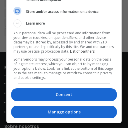
Argentina
Brasil
Cine
Cine y televisión
Colombia
Store and/or access information on a device
Coronavirus
Covid 19
Cuarentena
Deportes
Economía
Entretenimiento
Fútbol
Latinoamérica
Learn more
Memes (ES)
Mundo
México
Música
Politica
Your personal data will be processed and information from
your device (cookies, unique identifiers, and other device
data) may be stored by, accessed by and shared with 210
partners, or used specifically by this site. We and our partners
may use precise geolocation data.
List of partners.
Some vendors may process your personal data on the basis
of legitimate interest, which you can object to by managing
Enlaces de interés
your options below. Look for a link at the bottom of this page
or in the site menu to manage or withdraw consent in privacy
and cookie settings.
Sobre Nosotros
Contacto
Consent
Política de Privacidad
Manage options
Política de Cookies
Sobre nosotros