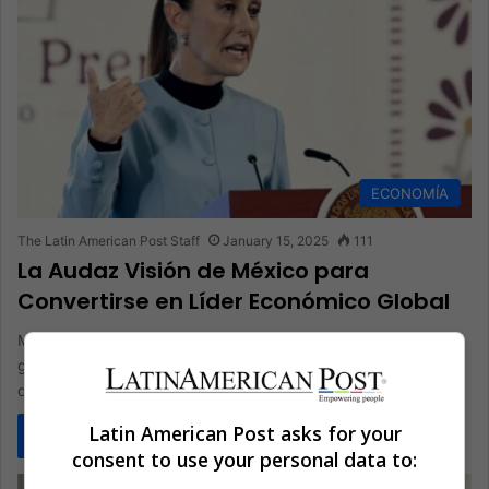
ECONOMÍA
The Latin American Post Staff
January 15, 2025
111
La Audaz Visión de México para
Convertirse en Líder Económico Global
México está decidido a ascender en los rangos económicos
globales para 2030, impulsado por la ambiciosa hoja de ruta
de…
Latin American Post asks for your
Read More »
consent to use your personal data to: