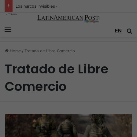
Los narcos invisibles de Colombia: la guerra secreta por la verdad, el poder y la nueva economía de la droga
Menu
EN
S
Home
/
Tratado de Libre Comercio
Tratado de Libre
Comercio