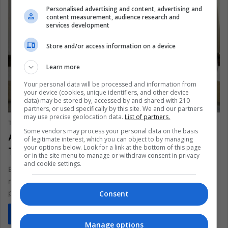
Personalised advertising and content, advertising and
content measurement, audience research and
services development
Store and/or access information on a device
Learn more
Your personal data will be processed and information from
your device (cookies, unique identifiers, and other device
data) may be stored by, accessed by and shared with 210
ANÁLISIS
partners, or used specifically by this site. We and our partners
may use precise geolocation data.
List of partners.
The Latin American Post Staff
December 31, 2024
152
Some vendors may process your personal data on the basis
América Latina 2024: Reflexiones sobre
of legitimate interest, which you can object to by managing
your options below. Look for a link at the bottom of this page
Triunfos y Desafíos
or in the site menu to manage or withdraw consent in privacy
and cookie settings.
En 2024, América Latina experimentó cambios significativos:
nuevos acuerdos comerciales, importantes transformaciones
políticas y sorpresas económicas. El acuerdo comercial entre…
Consent
Read More »
Manage options