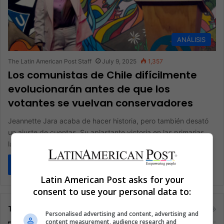
ANÁLISIS
The Latin American Post Staff
July 9, 2025
1,357
Los comunistas de Chile difícilmente
evolucionarán antes de que los
votantes se vuelvan conservadores
Jeannette Jara acaba de hacer historia, pero también desató
un ajuste de cuentas. Su aplastante victoria en las primarias
la…
Read More »
Latin American Post asks for your
consent to use your personal data to:
Tags
Personalised advertising and content, advertising and
content measurement, audience research and