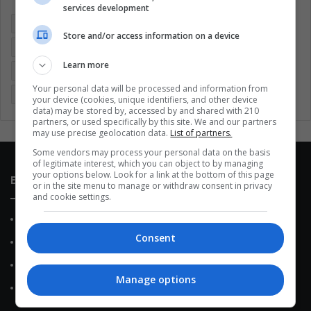
services development
Argentina
Brasil
Cine
Cine y televisión
Colombia
Store and/or access information on a device
Coronavirus
Covid 19
Cuarentena
Deportes
Learn more
Economía
Entretenimiento
Fútbol
Latinoamérica
Your personal data will be processed and information from
Memes (ES)
Mundo
México
Música
Politica
your device (cookies, unique identifiers, and other device
data) may be stored by, accessed by and shared with 210
partners, or used specifically by this site. We and our partners
may use precise geolocation data.
List of partners.
Some vendors may process your personal data on the basis
of legitimate interest, which you can object to by managing
your options below. Look for a link at the bottom of this page
Enlaces de interés
or in the site menu to manage or withdraw consent in privacy
and cookie settings.
Sobre Nosotros
Consent
Contacto
Política de Privacidad
Manage options
Política de Cookies