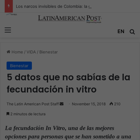
Los narcos invisibles de Colombia: la guerra secreta por la verdad, el poder y la nueva economía de la droga
Menu
EN
S
Home
/
VIDA
/
Bienestar
Bienestar
5 datos que no sabías de la
fecundación in vitro
The Latin American Post Staff
S
November 15, 2018
210
e
2 minutos de lectura
n
d
La fecundación In Vitro, una de las mejores
a
opciones para personas que se han sometido a una