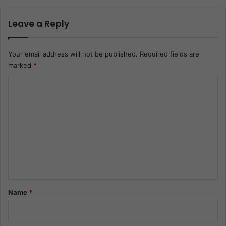
Leave a Reply
Your email address will not be published.
Required fields are
marked
*
C
o
m
m
e
n
t
*
Name
*