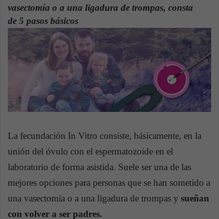
n
vasectomía o a una ligadura de trompas, consta
e
de 5 pasos básicos
m
a
i
l
La fecundación In Vitro consiste, básicamente, en la
unión del óvulo con el espermatozoide en el
laboratorio de forma asistida. Suele ser una de las
mejores opciones para personas que se han sometido a
una vasectomía o a una ligadura de trompas y
sueñan
con volver a ser padres.