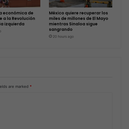
ra económica de
México quiere recuperar los
e a la Revolución
miles de millones de El Mayo
ia izquierda
mientras Sinaloa sigue
sangrando
o
20 hours ago
ields are marked
*