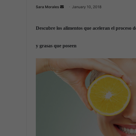
Sara Morales
S
January 10, 2018
e
n
Descubre los alimentos que aceleran el proceso de
d
a
n
y grasas que poseen
e
m
a
i
l