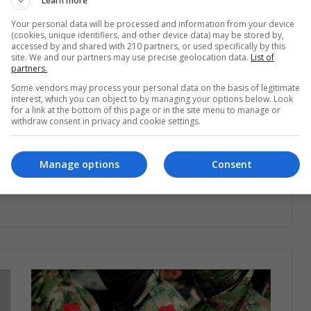
Learn more
Compartir por correo electrónico
Print
Your personal data will be processed and information from your device
(cookies, unique identifiers, and other device data) may be stored by,
accessed by and shared with 210 partners, or used specifically by this
site. We and our partners may use precise geolocation data.
List of
partners.
Some vendors may process your personal data on the basis of legitimate
interest, which you can object to by managing your options below. Look
for a link at the bottom of this page or in the site menu to manage or
withdraw consent in privacy and cookie settings.
estra lista de correos
o que está pasando en Latinoamérica
Manage options
Consent
Suscríbete