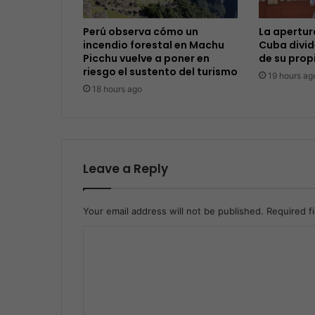
Perú observa cómo un
La apertu
incendio forestal en Machu
Cuba divid
Picchu vuelve a poner en
de su prop
riesgo el sustento del turismo
19 hours ag
18 hours ago
Leave a Reply
Your email address will not be published.
Required f
C
o
m
m