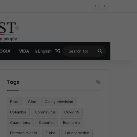
er y la nueva economía de la droga
Random Article
Search
LOGÍA
VIDA
In English
for:
Tags
Brasil
Cine
Cine y televisión
Colombia
Coronavirus
Covid 19
Cuarentena
Deportes
Economía
Entretenimiento
Fútbol
Latinoamérica