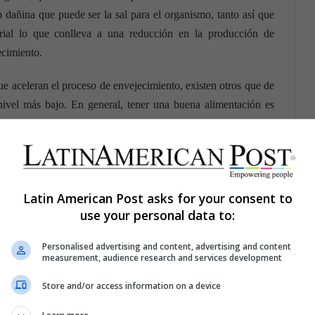
 dañina que puede ser la sal para el organismo, tanto así que
rial lo que conlleva a una reducción en la producción de
ecimiento.
ue aceleran el proceso de envejecimiento, existen otros que de
ivel más bajo. En general, tener una buena alimentación es
able; asi que agrega más vegetales a tu dieta y verás efectos
Latin American Post asks for your consent to
use your personal data to:
Personalised advertising and content, advertising and content
measurement, audience research and services development
Store and/or access information on a device