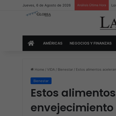
Jueves, 6 de Agosto de 2026
Análisis Última Hora
Lo
INICIO
AMÉRICAS
NEGOCIOS Y FINANZAS
Home
/
VIDA
/
Bienestar
/
Estos alimentos aceleran
Bienestar
Estos alimentos
envejecimiento 