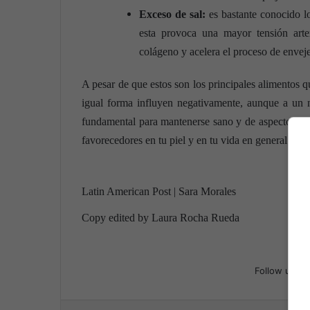
Exceso de sal:
es bastante conocido lo
esta provoca una mayor tensión arte
colágeno y acelera el proceso de envej
A pesar de que estos son los principales alimentos q
igual forma influyen negativamente, aunque a un n
fundamental para mantenerse sano y de aspecto salud
favorecedores en tu piel y en tu vida en general.
Latin American Post | Sara Morales
Copy edited by Laura Rocha Rueda
Follow us