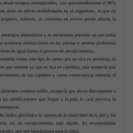
da desde tiempos inimaginables, con aproximadamente el 90%
te tiene un efecto deshidratador en el organismo, lo que en
e negativo. Además, su consumo en exceso puede afectar la
enemigos alimenticios y se encuentran presente en casi todas
a ocasionar obstrucciones en las arterias y severos problemas
elerar de igual forma el proceso de envejecimiento.
endable comer este tipo de carnes por ser rica en proteínas, es
s por semana ya que es rica en carnitina, una sustancia que
ecimiento de los capilares y como consecuencia estimula el
e alimentos contiene sulfito, sustancia que afecta directamente a
 las ramificaciones que llegan a la piel, lo cual provoca la
prematuras.
lto índice glucémico la ruptura de la elasticidad de la piel y los
ando así un envejecimiento más rápido. Es recomendable
grales, que son beneficiosos para la salud.