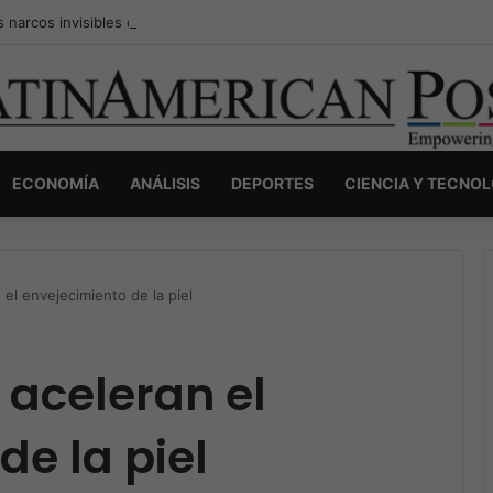
s narcos invisibles de Colombia: la guerra secreta por la verdad, el pod
ECONOMÍA
ANÁLISIS
DEPORTES
CIENCIA Y TECNO
 el envejecimiento de la piel
 aceleran el
de la piel