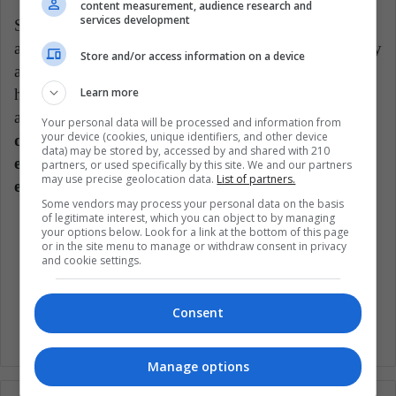
content measurement, audience research and
services development
Sumado a esto se encuentra el movimiento
antivacunas, que por supuesto, por más regulaciones y
Store and/or access information on a device
aprobaciones que hayan, mantiene la desconfianza
Learn more
hacia las vacunas y seguirá impulsado que no se
acceda a ellas.
La pedagogía sobre la importancia
Your personal data will be processed and information from
your device (cookies, unique identifiers, and other device
de las vacunas sigue siendo muy necesaria y algo
data) may be stored by, accessed by and shared with 210
en lo que deben trabajar los entes reguladores de
partners, or used specifically by this site. We and our partners
may use precise geolocation data.
List of partners.
este tipo para hacer frente a la pandemia.
Some vendors may process your personal data on the basis
of legitimate interest, which you can object to by managing
your options below. Look for a link at the bottom of this page
Bienestar
Coronavirus
Covid 19
or in the site menu to manage or withdraw consent in privacy
and cookie settings.
Estados Unidos (ES)
Salud
Consent
Manage options