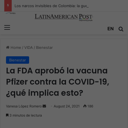
Los narcos invisibles de Colombia: la guerra secreta por la verdad, el poder y la nueva economía de la droga
Menu
EN
S
Home
/
VIDA
/
Bienestar
Bienestar
La FDA aprobó la vacuna
Pfizer contra la COVID-19,
¿qué implica esto?
Vanesa López Romero
S
August 24, 2021
186
e
3 minutos de lectura
n
d