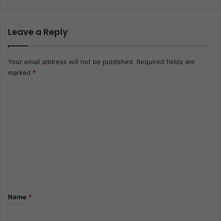
Leave a Reply
Your email address will not be published.
Required fields are
marked
*
C
o
m
m
e
n
t
*
Name
*