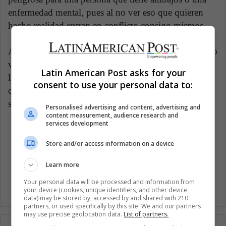
enfermedad mental, pues al no ver eso que quieren
hecho realidad entran en conflicto consigo mismos.
Acudir a un profesional, ya sea de manera presencial o
virtual es de suma importancia. Asimismo, revisar si
Latin American Post asks for your
las apps que se usan como herramientas
consent to use your personal data to:
complementarias sí son las adecuadas es algo que no
se puede dejar de lado.
Personalised advertising and content, advertising and
content measurement, audience research and
services development
Bienestar
cambiar
Salud
Store and/or access information on a device
Salud Mental
Learn more
Your personal data will be processed and information from
your device (cookies, unique identifiers, and other device
data) may be stored by, accessed by and shared with 210
partners, or used specifically by this site. We and our partners
may use precise geolocation data.
List of partners.