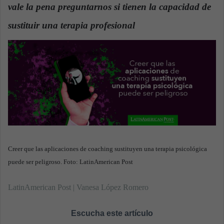
vale la pena preguntarnos si tienen la capacidad de
n
e
sustituir una terapia profesional
.
m
a
i
l
Creer que las aplicaciones de coaching sustituyen una terapia psicológica
puede ser peligroso. Foto: LatinAmerican Post
LatinAmerican Post | Vanesa López Romero
Escucha este artículo