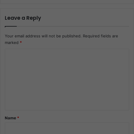
Leave a Reply
Your email address will not be published.
Required fields are
marked
*
C
o
m
m
e
n
t
*
Name
*