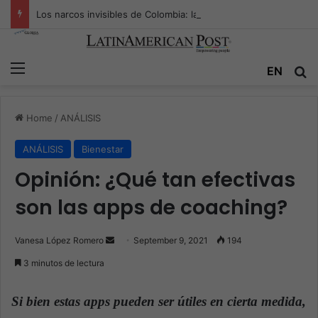
Los narcos invisibles de Colombia: la guerra secreta por la verdad, el poder y la nueva economía de la droga
Menu
EN
S
Home
/
ANÁLISIS
ANÁLISIS
Bienestar
Opinión: ¿Qué tan efectivas
son las apps de coaching?
Vanesa López Romero
S
September 9, 2021
194
e
3 minutos de lectura
n
d
Si bien estas apps pueden ser útiles en cierta medida,
a