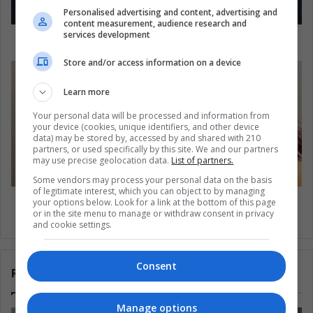
Personalised advertising and content, advertising and
content measurement, audience research and
services development
¿Has encontrado sentido en la vida?
Store and/or access information on a device
Learn more
Your personal data will be processed and information from
your device (cookies, unique identifiers, and other device
data) may be stored by, accessed by and shared with 210
partners, or used specifically by this site. We and our partners
may use precise geolocation data.
List of partners.
Some vendors may process your personal data on the basis
of legitimate interest, which you can object to by managing
Los científicos dicen que puedes cambiar tu
your options below. Look for a link at the bottom of this page
or in the site menu to manage or withdraw consent in privacy
personalidad
and cookie settings.
Consent
Related Articles
Manage options