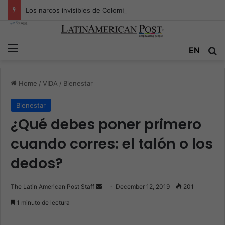
Los narcos invisibles de Colombia: la guerra secreta por la verdad, el poder y la nueva economía de la droga
Menu
EN
S
Home
/
VIDA
/
Bienestar
Bienestar
¿Qué debes poner primero
cuando corres: el talón o los
dedos?
The Latin American Post Staff
S
December 12, 2019
201
e
1 minuto de lectura
n
d