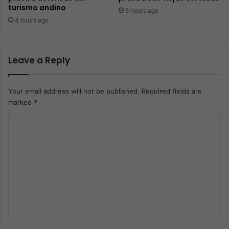
turismo andino
5 hours ago
4 hours ago
Leave a Reply
Your email address will not be published.
Required fields are
marked
*
C
o
m
m
e
n
t
*