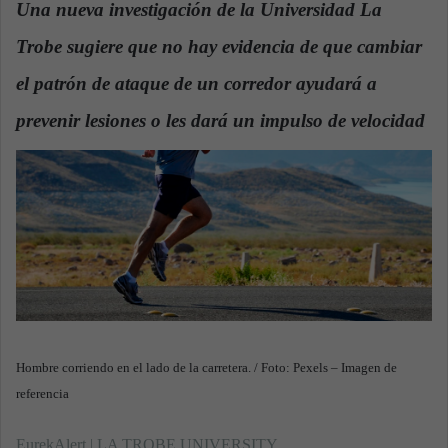
Una nueva investigación de la Universidad La
a
Trobe sugiere que no hay evidencia de que cambiar
n
e
el patrón de ataque de un corredor ayudará a
m
a
prevenir lesiones o les dará un impulso de velocidad
.
i
l
Hombre corriendo en el lado de la carretera. / Foto: Pexels – Imagen de
referencia
EurekAlert | LA TROBE UNIVERSITY