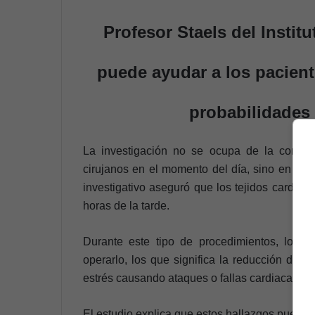
Profesor Staels del Instit
puede ayudar a los pacient
probabilidades 
La investigación no se ocupa de la condic
cirujanos en el momento del día, sino en la 
investigativo aseguró que los tejidos cardiac
horas de la tarde.
Durante este tipo de procedimientos, los d
operarlo, los que significa la reducción de 
estrés causando ataques o fallas cardiacas, ha
El estudio explica que estos hallazgos pueden 