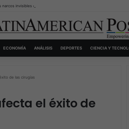
s narcos invisibles de Colombia: la guerra secreta por la verdad, el pod
ECONOMÍA
ANÁLISIS
DEPORTES
CIENCIA Y TECNO
éxito de las cirugías
afecta el éxito de