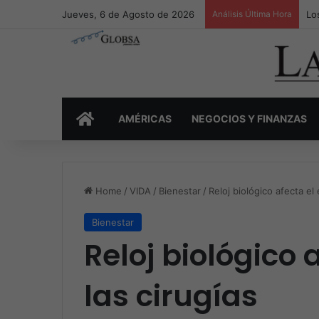
Jueves, 6 de Agosto de 2026
Análisis Última Hora
Lo
INICIO
AMÉRICAS
NEGOCIOS Y FINANZAS
Home
/
VIDA
/
Bienestar
/
Reloj biológico afecta el 
Bienestar
Reloj biológico 
las cirugías