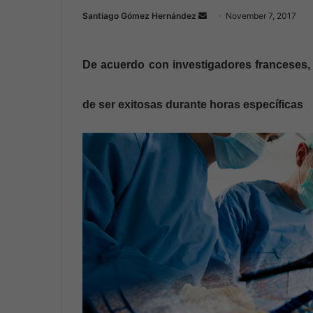
Santiago Gómez Hernández
S
November 7, 2017
e
n
De acuerdo con investigadores franceses, 
d
a
n
de ser exitosas durante horas específicas
e
m
a
i
l