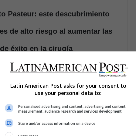
uto Pasteur: este descubrimiento
es de alto riesgo al aumentar las
de éxito en la cirugía
ión emocional o el cansancio que puedan tener los
fortaleza del corazón dependiendo de la hora. El grupo
os de los pacientes latían más y con más fuerza en las
Latin American Post asks for your consent to
use your personal data to:
octores deben detener el corazón del paciente para
Personalised advertising and content, advertising and content
measurement, audience research and services development
oxígeno hacia este órgano. Esto coloca al corazón bajo
sta incluso la muerte postquirúrgica.
Store and/or access information on a device
beneficiar a los pacientes de alto riesgo que necesitan