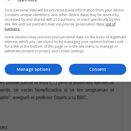
Learn more
Staels del Instituto Pasteur de Lille asegura que será
Your personal data will be processed and information from your device
(cookies, unique identifiers, and other device data) may be stored by,
e corazón para las horas de la tarde, pero sí puede
accessed by and shared with 210 partners, or used specifically by this
 diabetes tipo 2.
site. We and our partners may use precise geolocation data.
List of
partners.
Some vendors may process your personal data on the basis of legitimate
 Biológico gana premio Nobel de Medicina
interest, which you can object to by managing your options below. Look
for a link at the bottom of this page or in the site menu to manage or
withdraw consent in privacy and cookie settings.
tes operados antes del mediodía sufrieron eventos
la tarde. Esto significa que se evitó un evento adverso
arde.
Manage options
Consent
es puede salvar la vida (…) pero si podemos identificar
mente, se verán beneficiados si se les programan el
able”, aseguró el profesor Staels a la BBC.
ndez