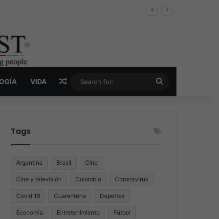
er y la nueva economía de la droga
Random Article
Search
LOGÍA
VIDA
for:
Tags
Argentina
Brasil
Cine
Cine y televisión
Colombia
Coronavirus
Covid 19
Cuarentena
Deportes
Economía
Entretenimiento
Fútbol