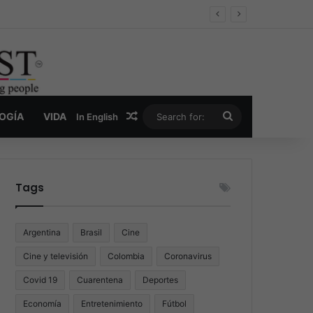
er y la nueva economía de la droga
Random Article
Search
LOGÍA
VIDA
In English
for:
Tags
Argentina
Brasil
Cine
Cine y televisión
Colombia
Coronavirus
Covid 19
Cuarentena
Deportes
Economía
Entretenimiento
Fútbol