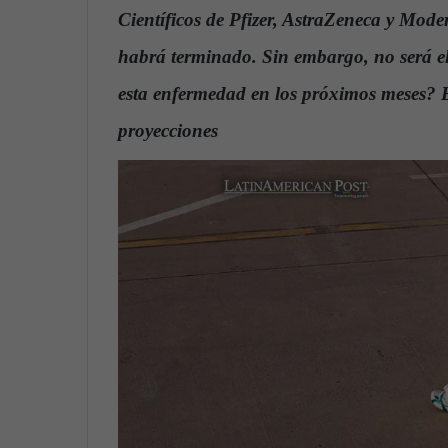
n
Científicos de Pfizer, AstraZeneca y Mod
d
habrá terminado. Sin embargo, no será e
a
n
esta enfermedad en los próximos meses? En
e
proyecciones
.
m
a
i
l