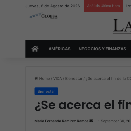
Jueves, 6 de Agosto de 2026
Análisis Última Hora
Lo
INICIO
AMÉRICAS
NEGOCIOS Y FINANZAS
Home
/
VIDA
/
Bienestar
/
¿Se acerca el fin de la 
Bienestar
¿Se acerca el fi
María Fernanda Ramirez Ramos
S
September 30, 20
e