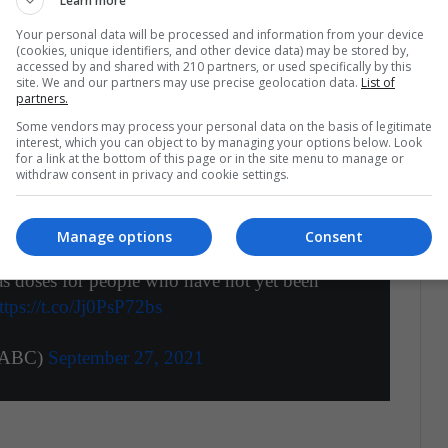
Learn more
mo, indicó que el próximo año se podrá regresar a
a vacunación anual contra esta enfermedad será
Your personal data will be processed and information from your device
(cookies, unique identifiers, and other device data) may be stored by,
accessed by and shared with 210 partners, or used specifically by this
site. We and our partners may use precise geolocation data.
List of
partners.
Some vendors may process your personal data on the basis of legitimate
interest, which you can object to by managing your options below. Look
for a link at the bottom of this page or in the site menu to manage or
withdraw consent in privacy and cookie settings.
Manage options
Consent
ABC
News it is possible to provide both
s doses for people who have not yet been
ttps://t.co/Jj0PsP72bs
@ABC)
September 27, 2021