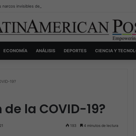
s narcos invisibles de Colombia: la guerra secreta por la verdad, el pod
ECONOMÍA
ANÁLISIS
DEPORTES
CIENCIA Y TECNO
COVID-19?
n de la COVID-19?
21
193
4 minutos de lectura