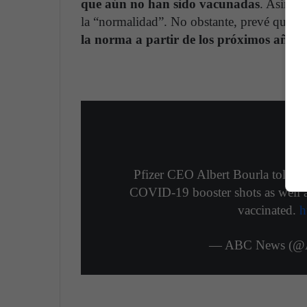
que aún no han sido vacunadas
. Asimis
la “normalidad”. No obstante, prevé que
l
la norma a partir de los próximos años
.
Pfizer CEO Albert Bourla told
@
COVID-19 booster shots as well a
vaccinated.
h
— ABC News (