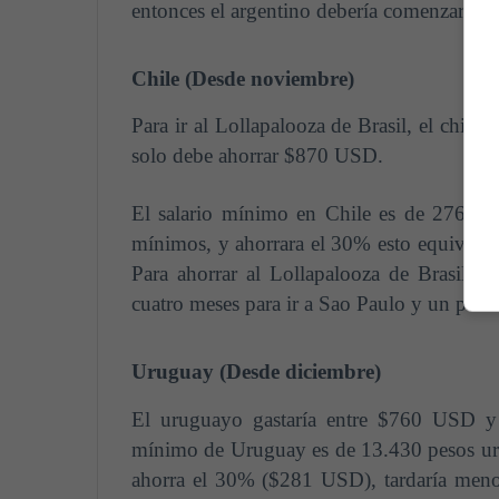
entonces el argentino debería comenzar a 
Chile (Desde noviembre)
Para ir al Lollapalooza de Brasil, el chil
solo debe ahorrar $870 USD.
El salario mínimo en Chile es de 276.000
mínimos, y ahorrara el 30% esto equivald
Para ahorrar al Lollapalooza de Brasil o
cuatro meses para ir a Sao Paulo y un poco
Uruguay (Desde diciembre)
El uruguayo gastaría entre $760 USD y 
mínimo de Uruguay es de 13.430 pesos uru
ahorra el 30% ($281 USD), tardaría menos