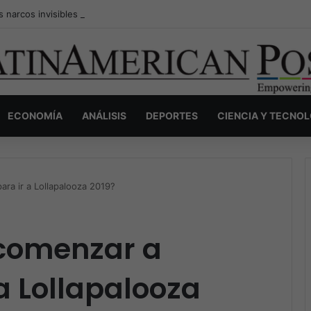
s narcos invisibles de Colombia: la guerra secreta por la verdad, el pod
ECONOMÍA
ANÁLISIS
DEPORTES
CIENCIA Y TECNO
ra ir a Lollapalooza 2019?
comenzar a
 a Lollapalooza