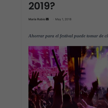
2019?
María Rubio
S
May 1, 2018
e
n
Ahorrar para el festival puede tomar de 
d
a
n
e
m
a
i
l