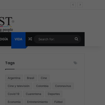
er y la nueva economía de la droga
Random Article
Search
LOGÍA
VIDA
for:
Tags
Argentina
Brasil
Cine
Cine y televisión
Colombia
Coronavirus
Covid 19
Cuarentena
Deportes
Economía
Entretenimiento
Fútbol