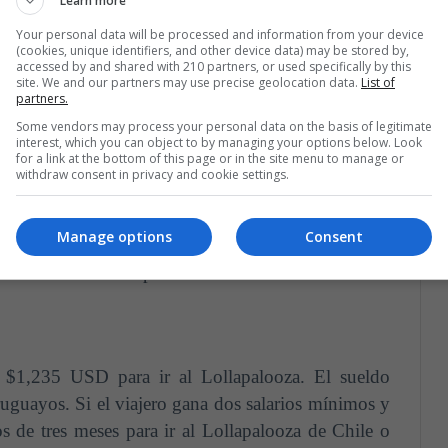
Learn more
ahorrar desde octubre.
Your personal data will be processed and information from your device
(cookies, unique identifiers, and other device data) may be stored by,
accessed by and shared with 210 partners, or used specifically by this
site. We and our partners may use precise geolocation data.
List of
partners.
eno necesita $1,135 USD, aunque para ir a Argentina
Some vendors may process your personal data on the basis of legitimate
interest, which you can object to by managing your options below. Look
for a link at the bottom of this page or in the site menu to manage or
withdraw consent in privacy and cookie settings.
 pesos chilenos. Si el viajero ganara dos sueldos
ría a 162.000 pesos chilenos o $261 USD por mes.
Manage options
Consent
 de Argentina, el chileno tardaría un poco más de
 más de tres meses para ir a Buenos Aires.
$1,235 USD para ir al Lollapalooza. El sueldo
guayos. Si el viajero gana dos salarios mínimos y
 de tres meses para ir al Lollapalooza de Chile o