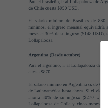
Para el brasileño, ir al Lollapalooza de Ar
de Chile cuesta $950 USD.
El salario mínimo de Brasil es de 880 r
mínimos, el ingreso mensual equivaldría
meses el 30% de su ingreso ($148 USD), tar
Lollapalooza.
Argentina (Desde octubre)
Para el argentino, ir al Lollapalooza de B
cuesta $870.
El salario mínimo en Argentina es de 9.50
de Latinoamérica hasta ahora. Si el viaj
ahorra 30% de su ingreso ($270 USD), 
Lollapalooza de Chile y cinco meses para