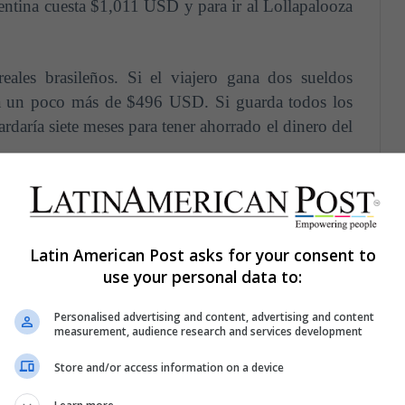
gentina cuesta $1,011 USD y para ir al Lollapalooza
eales brasileños. Si el viajero gana dos sueldos
 a un poco más de $496 USD. Si guarda todos los
daría siete meses para tener ahorrado el dinero del
rasil cuesta $1,335 USD y el Lollapalooza de Chile
Latin American Post asks for your consent to
use your personal data to:
0 pesos argentinos (casi $452 USD), es el más alto
Personalised advertising and content, advertising and content
measurement, audience research and services development
ero gana dos sueldos mínimos al mes ($903 USD) y
tardaría un poco más de tres meses para ir al
Store and/or access information on a device
 ir al de Brasil. Si el Lollapalooza es en marzo,