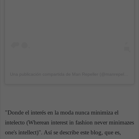
Una publicación compartida de
Man Repeller
(@manrepeller) el
2
"Donde el interés en la moda nunca minimiza el
intelecto (Wherean interest in fashion never minimazes
one's intellect)". Así se describe este blog, que es,