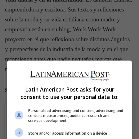
emprendedora y escritora. Sus textos y reflexiones
sobre la moda y su vida cotidiana como madre y
empresaria están en su blog, Work Work Work,
proyecto en el que reflexiona sobre distintos ángulos
y perspectivas de la industria de la moda y en el que
recomienda antes que nadie pequeñas marcas que
nadie conoce.
Latin American Post asks for your
She Does Him
consent to use your personal data to:
Personalised advertising and content, advertising and
content measurement, audience research and
services development
Store and/or access information on a device