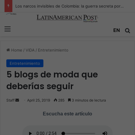
Los narcos invisibles de Colombia: la guerra secreta por la verdad, el poder y la nueva economía de la droga
Menu
EN
S
Home
/
VIDA
/
Entretenimiento
Entretenimiento
5 blogs de moda que
deberías seguir
Staff
S
April 25, 2019
285
3 minutos de lectura
e
Escucha este artículo
n
d
a