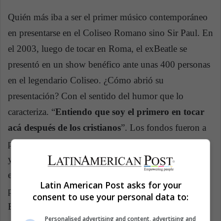
Quién más iba a ser el primer músico contemporáneo
en presentarse en el Coliseo Romano sino Sir Paul. En
el 2003, luego de tocar en Roma, el exBeatle se
presentó en un show benéfico ante unas 400 personas
en el legendario Coliseo. ¿Cómo abrió su
presentación? Con el sentido del humor que lo
caracteriza. “
Entiendo que soy el primero en tocar
acá después de los cristianos
”. Los fondos fueron a
parar directamente a la oficina de arqueología romana
y a una fundación anti minas personales. El
espectáculo duró un poco más de tres horas y los
Latin American Post asks for your
pocos afortunados espectadores cantaron éxitos de los
consent to use your personal data to:
Beatles, de Wings y de su carrera como solista.
Personalised advertising and content, advertising and