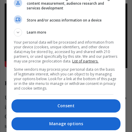
content measurement, audience research and
services development
Store and/or access information on a device
Learn more
Your personal data will be processed and information from
your device (cookies, unique identifiers, and other device
data) may be stored by, accessed by and shared with 210
partners, or used specifically by this site. We and our partners
may use precise geolocation data.
List of partners.
Some vendors may process your personal data on the basis
of legitimate interest, which you can object to by managing
your options below. Look for a link at the bottom of this page
Kasabian – Salas de Gabinete de Guerra
or in the site menu to manage or withdraw consent in privacy
and cookie settings.
Unos setenta años luego de que Churchill y su equipo
Consent
inglés planearan la victoria aliada en la Segunda
Guerra Mundial, los de Leicester dieron un show
Manage options
secreto para unos pocos fanáticos ganadores de un