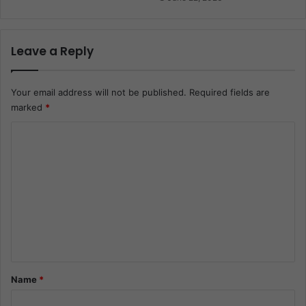
Leave a Reply
Your email address will not be published.
Required fields are
marked
*
C
o
m
m
e
n
t
*
Name
*