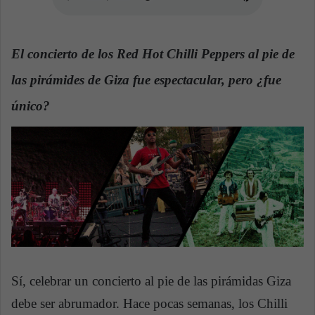
n
e
m
El concierto de los Red Hot Chilli Peppers al pie de
a
i
las pirámides de Giza fue espectacular, pero ¿fue
l
único?
Sí, celebrar un concierto al pie de las pirámidas Giza
debe ser abrumador. Hace pocas semanas, los Chilli