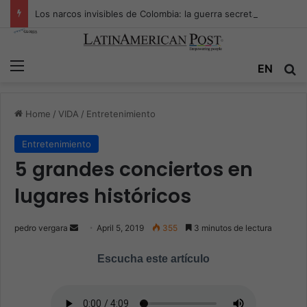
Los narcos invisibles de Colombia: la guerra secreta por la verdad, el poder y la nueva economía de la droga
Menu
EN
S
Home
/
VIDA
/
Entretenimiento
Entretenimiento
5 grandes conciertos en
lugares históricos
pedro vergara
S
April 5, 2019
355
3 minutos de lectura
e
Escucha este artículo
n
d
a