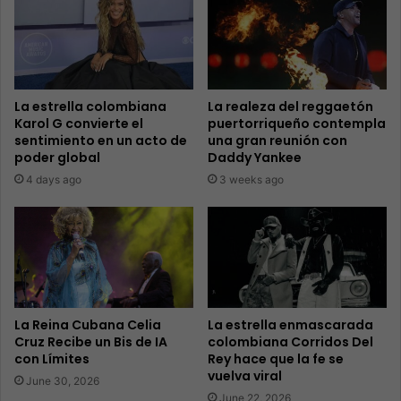
La estrella colombiana
La realeza del reggaetón
Karol G convierte el
puertorriqueño contempla
sentimiento en un acto de
una gran reunión con
poder global
Daddy Yankee
4 days ago
3 weeks ago
La Reina Cubana Celia
La estrella enmascarada
Cruz Recibe un Bis de IA
colombiana Corridos Del
con Límites
Rey hace que la fe se
vuelva viral
June 30, 2026
June 22, 2026