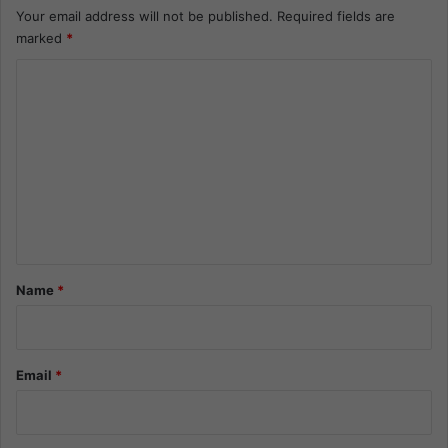
Your email address will not be published.
Required fields are
marked
*
C
o
m
m
e
n
t
*
Name
*
Email
*