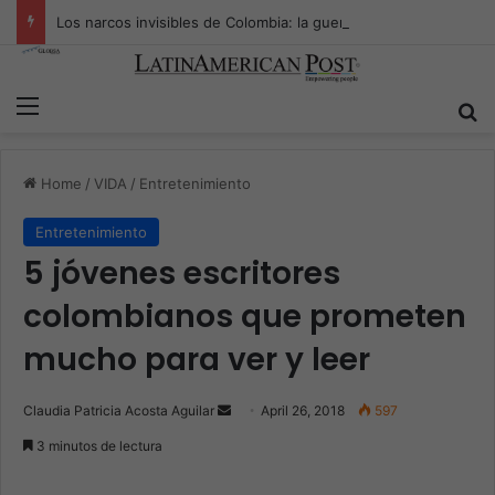
Los narcos invisibles de Colombia: la guerra secreta por la verdad, el poder y la nueva economía de la droga
Menu
S
Home
/
VIDA
/
Entretenimiento
Entretenimiento
5 jóvenes escritores
colombianos que prometen
mucho para ver y leer
Claudia Patricia Acosta Aguilar
S
April 26, 2018
597
e
3 minutos de lectura
n
d