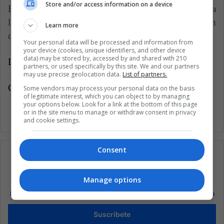
Store and/or access information on a device
En resumen, estos cinco escritores se inscriben en la
literatura colombiana contemporánea sobre la que aún
Learn more
quedan muchas historias por narrar.
Your personal data will be processed and information from
your device (cookies, unique identifiers, and other device
data) may be stored by, accessed by and shared with 210
Latin American Post | Claudia Patricia Acosta Aguilar
partners, or used specifically by this site. We and our partners
may use precise geolocation data.
List of partners.
Copy edited by Diana Rojas
Some vendors may process your personal data on the basis
of legitimate interest, which you can object to by managing
your options below. Look for a link at the bottom of this page
or in the site menu to manage or withdraw consent in privacy
and cookie settings.
Consent
Manage options
Suscríbete a nuestra lista de correos
Mantente informado sobre lo que está pasando en Latinoamérica
Suscríbete