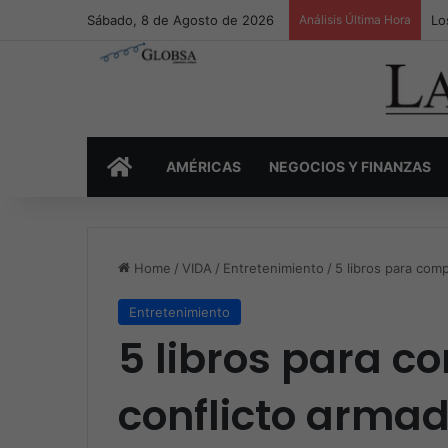
Sábado, 8 de Agosto de 2026
Análisis Última Hora
Lo
INICIO
AMÉRICAS
NEGOCIOS Y FINANZAS
Home
/
VIDA
/
Entretenimiento
/
5 libros para com
Entretenimiento
5 libros para c
conflicto arma