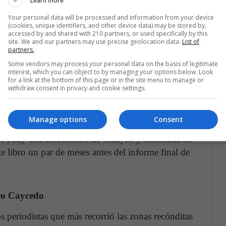
Learn more
emás de un recrudecimiento del exterminio del
ente, tres candidatos presidenciales fueron
Your personal data will be processed and information from your device
(cookies, unique identifiers, and other device data) may be stored by,
accessed by and shared with 210 partners, or used specifically by this
site. We and our partners may use precise geolocation data.
List of
partners.
nversaciones (2012 – 2022)' de Juan Gabriel
Some vendors may process your personal data on the basis of legitimate
interest, which you can object to by managing your options below. Look
for a link at the bottom of this page or in the site menu to manage or
withdraw consent in privacy and cookie settings.
s al caer'
, el escritor colombiano ha venido
rdos de Paz con las FARC-EP desde que se
Manage options
Consent
 entrevistas al entonces presidente Juan Manuel
os-, hay una recolección de ensayos y columnas en
te libro un par de meses antes del informe final de
ro Caycedo
periodistas que más recorrió las zonas recónditas