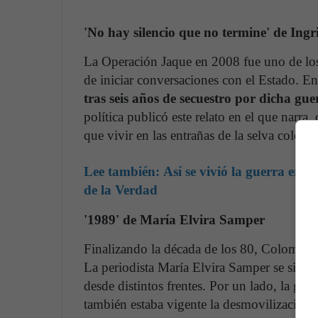
'No hay silencio que no termine' de Ing
La Operación Jaque en 2008 fue uno de los
de iniciar conversaciones con el Estado. E
tras seis años de secuestro por dicha guer
política publicó este relato en el que narra,
que vivir en las entrañas de la selva colomb
Lee también:
Así se vivió la guerra en 
de la Verdad
'1989' de María Elvira Samper
Finalizando la década de los 80, Colombia e
La periodista María Elvira Samper se sitúa en
desde distintos frentes. Por un lado, la guer
también estaba vigente la desmovilización d