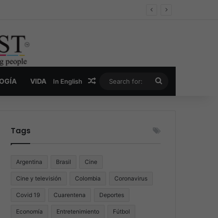
er y la nueva economía de la droga
Random Article
Search
LOGÍA
VIDA
In English
for:
Tags
Argentina
Brasil
Cine
Cine y televisión
Colombia
Coronavirus
Covid 19
Cuarentena
Deportes
Economía
Entretenimiento
Fútbol