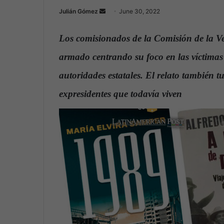
Julián Gómez
S
June 30, 2022
e
n
Los comisionados de la Comisión de la Ver
d
armado centrando su foco en las víctimas d
a
n
autoridades estatales. El relato también t
e
expresidentes que todavía viven
.
m
a
i
l