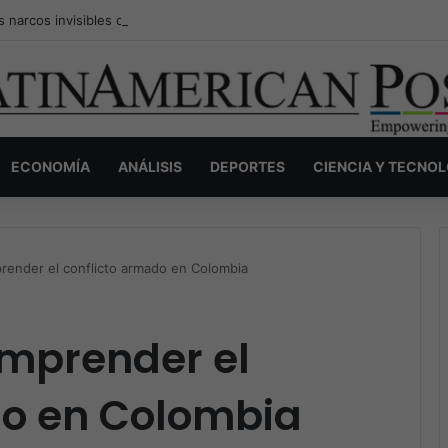
s narcos invisibles de Colombia: la guerra secreta por la verdad, el pod
ECONOMÍA
ANÁLISIS
DEPORTES
CIENCIA Y TECNO
prender el conflicto armado en Colombia
omprender el
do en Colombia