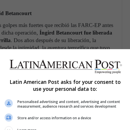
rid Betancourt
 golpes más fuertes que recibió las FARC-EP antes
n dicha operación,
Íngird Betancourt fue liberada
rilla
. Dos años después de su liberación, la
 desde la intimidad, la aventura terrorífica que tuvo
iana.
Colombia, según el informe final de la Comisión
Latin American Post asks for your consent to
use your personal data to:
staba atravesada por distintos procesos hostiles.
Personalised advertising and content, advertising and content
measurement, audience research and services development
 este año para analizar la crisis que vivía el país
ra de carteles del narcotráfico en Cali y Medellín;
Store and/or access information on a device
e la guerrilla del M-19; un asedio violento de