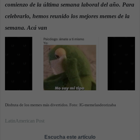
comienzo de la última semana laboral del año. Para
a
n
celebrarlo, hemos reunido los mejores memes de la
e
semana. Acá van
.
m
a
i
l
Disfruta de los memes más divertidos. Foto: IG-memelasdeorizaba
LatinAmerican Post
Escucha este artículo