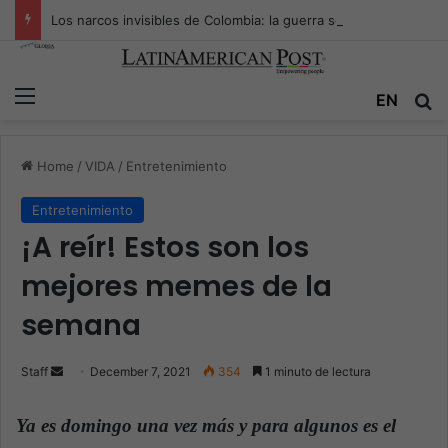
Los narcos invisibles de Colombia: la guerra secreta por la verdad, el poder y la nueva economía de la droga
Menu
EN
S
Home
/
VIDA
/
Entretenimiento
Entretenimiento
¡A reír! Estos son los
mejores memes de la
semana
Staff
S
December 7, 2021
354
1 minuto de lectura
e
n
Ya es domingo una vez más y para algunos es el
d