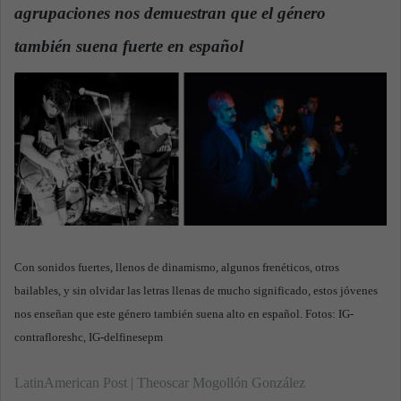
agrupaciones nos demuestran que el género
a
n
también suena fuerte en español
.
e
m
a
i
l
Con sonidos fuertes, llenos de dinamismo, algunos frenéticos, otros
bailables, y sin olvidar las letras llenas de mucho significado, estos jóvenes
nos enseñan que este género también suena alto en español. Fotos: IG-
contrafloreshc, IG-delfinesepm
LatinAmerican Post | Theoscar Mogollón González