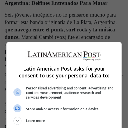
Argentina: Delfines Entrenados Para Matar
Seis jóvenes intrépidos no lo pensaron mucho para
formar esta banda originaria de La Plata, Argentina,
q
ue navega entre el punk, surf rock y la música
dance.
Marcial Cambi (voz) fue el encargado de
reclutar a cada uno de los integrantes: Waldemar
Krumnack (bajo), Saimon Albornoz (guitarra), Blas
Pertierra (guitarra), Bruno Pilia (batería) y Guadalupe
Vaquero (teclados). Si bien la mayoría están juntos
Latin American Post asks for your
desde 2017, no fue sino hasta 2019 cuando los chicos
consent to use your personal data to:
comenzaron a pisar fuerte para afianzar su sonido en
Personalised advertising and content, advertising and
shows en vivo.
content measurement, audience research and
services development
Su primer material fue un EP llamado
Cafeína
, que
Store and/or access information on a device
contó con tres canciones oscuras y bailables, plagadas
de reverberación y letras introspectivas.
A esto
Learn more
debemos sumarle que en 2020 publicaron su