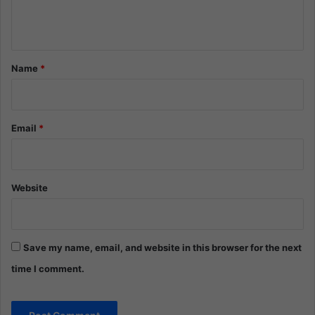
e
n
t
*
Name
*
Email
*
Website
Save my name, email, and website in this browser for the next
time I comment.