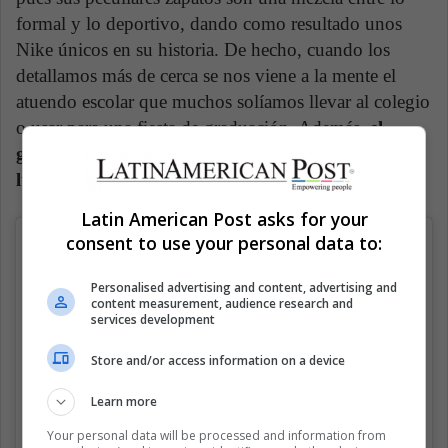
formal y lo deportivo, dando como resultado unos
Nike únicos en su historia. De hecho, cuando los
detallamos más de cerca se nos viene a la mente el
atuendo escolar que muchos solíamos llevar al colegio
o usar para una fiesta de graduación. Además,
el
guiño más que obvio a Michael Jackson los hace
lucir tan cool como retro.
Latin American Post asks for your
consent to use your personal data to:
Personalised advertising and content, advertising and
content measurement, audience research and
services development
Store and/or access information on a device
Learn more
Your personal data will be processed and information from