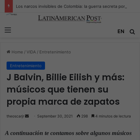
Los narcos invisibles de Colombia: la guerra secreta por la verdad, el poder y la nueva economía de la droga
Menu
EN
S
Home
/
VIDA
/
Entretenimiento
Entretenimiento
J Balvin, Billie Eilish y más:
músicos que tienen su
propia marca de zapatos
theoscarjr
S
September 30, 2021
298
4 minutos de lectura
e
n
A continuación te contamos sobre algunos músicos
d