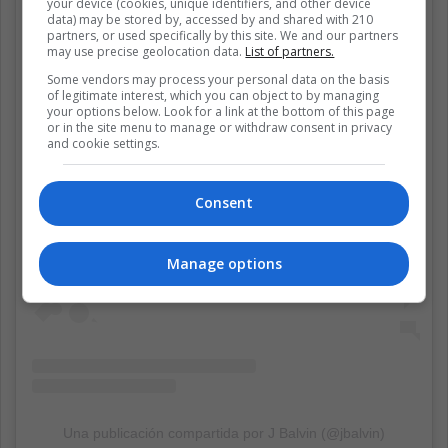
your device (cookies, unique identifiers, and other device
data) may be stored by, accessed by and shared with 210
partners, or used specifically by this site. We and our partners
may use precise geolocation data.
List of partners.
Some vendors may process your personal data on the basis
of legitimate interest, which you can object to by managing
your options below. Look for a link at the bottom of this page
or in the site menu to manage or withdraw consent in privacy
and cookie settings.
View this post on Instagram
Consent
Manage options
Una publicación compartida por J Balvin (@jbalvin)