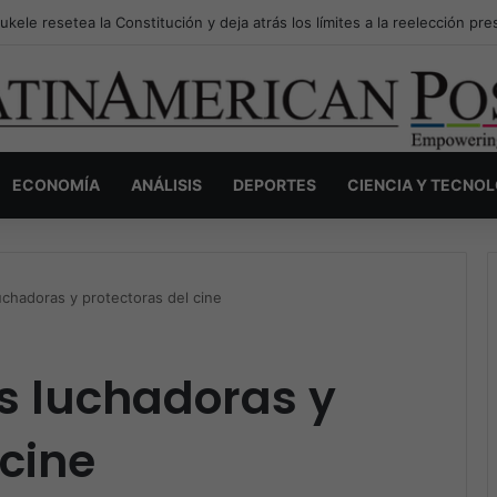
l Papa Leo XIV llega a América Latina entre reflexiones sobre el legado
ECONOMÍA
ANÁLISIS
DEPORTES
CIENCIA Y TECNO
chadoras y protectoras del cine
 luchadoras y
 cine