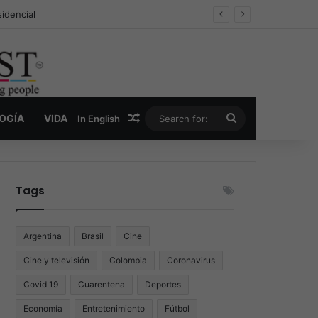
 inconcluso de Francisco
Random Article
Search
LOGÍA
VIDA
In English
for:
Tags
Argentina
Brasil
Cine
Cine y televisión
Colombia
Coronavirus
Covid 19
Cuarentena
Deportes
Economía
Entretenimiento
Fútbol