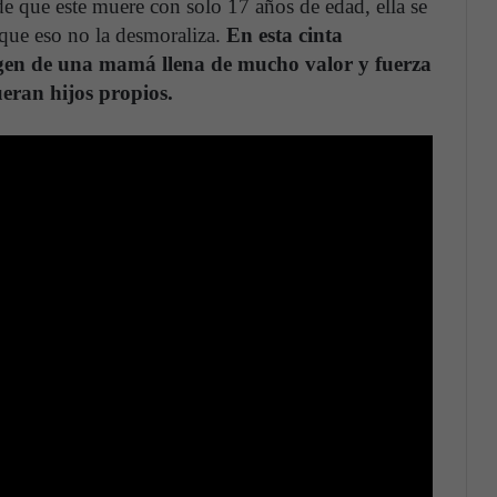
de que este muere con solo 17 años de edad, ella se
que eso no la desmoraliza.
En esta cinta
agen de una mamá llena de mucho valor y fuerza
ueran hijos propios.