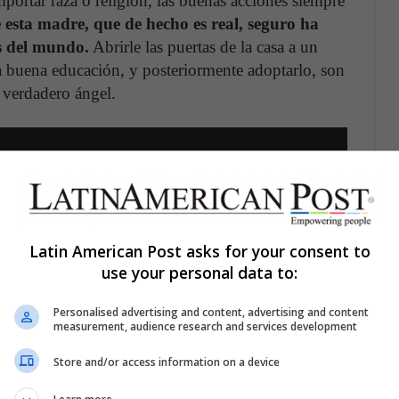
portar raza o religión, las buenas acciones siempre
e esta madre, que de hecho es real, seguro ha
es del mundo.
Abrirle las puertas de la casa a un
na buena educación, y posteriormente adoptarlo, son
 verdadero ángel.
Latin American Post asks for your consent to
use your personal data to:
Personalised advertising and content, advertising and content
measurement, audience research and services development
Store and/or access information on a device