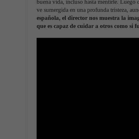
buena vida, incluso hasta mentirle. Luego 
ve sumergida en una profunda tristeza, aun
española, el director nos muestra la im
que es capaz de cuidar a otros como si f