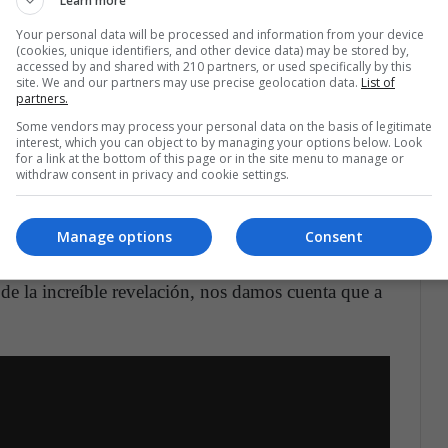
Learn more
Your personal data will be processed and information from your device
(cookies, unique identifiers, and other device data) may be stored by,
accessed by and shared with 210 partners, or used specifically by this
site. We and our partners may use precise geolocation data.
List of
partners.
Some vendors may process your personal data on the basis of legitimate
interest, which you can object to by managing your options below. Look
for a link at the bottom of this page or in the site menu to manage or
withdraw consent in privacy and cookie settings.
 cualidades muy buenas, la trama de la película
da. Más allá de la intensidad, la desesperación y
Manage options
Consent
 casa con la llegada de «los otros»,
esta madre no
sus hijos protegidos a toda costa, aun sin saber
 de la increíble revelación, nos damos cuenta que a