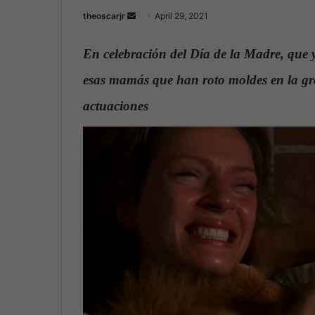
theoscarjr
S
April 29, 2021
e
n
En celebración del Día de la Madre, que
d
esas mamás que han roto moldes en la gra
a
n
actuaciones
.
e
m
a
i
l