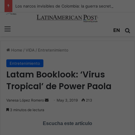
Los narcos invisibles de Colombia: la guerra secreta por la verdad, el poder y la nueva economía de la droga
Menu
EN
S
Home
/
VIDA
/
Entretenimiento
Entretenimiento
Latam Booklook: ‘Virus
Tropical’ de Power Paola
Vanesa López Romero
S
May 3, 2019
213
e
3 minutos de lectura
n
d
Escucha este artículo
a