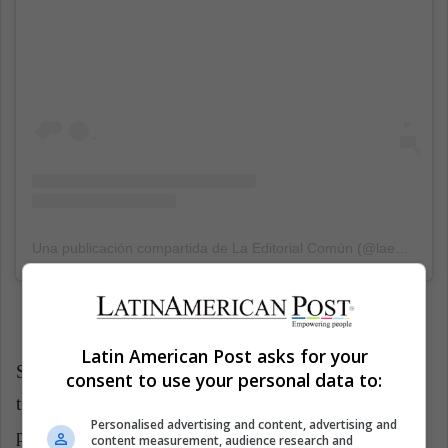
Una publicación compartida de La Editorial Común (@laeditorialcomun)
Latin American Post asks for your
Su primer libro publicado fue
Virus Tropical
y fue
consent to use your personal data to:
traducido al inglés y al francés. Desde entonces ha
Personalised advertising and content, advertising and
publicado otras cuatro novelas gráficas:
Por dentro
content measurement, audience research and