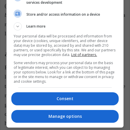
services development
(2012),
Diario
(2013),
qp
(2014), y
Todo va a estar
Store and/or access information on a device
bien
(2015). Por otro lado, ha sido galardonada con la
residencia artística de La Cité Internationale des Arts,
Learn more
la Beca de la Gilberto Alzate Avendaño, entre otros.
Your personal data will be processed and information from
your device (cookies, unique identifiers, and other device
data) may be stored by, accessed by and shared with 210
partners, or used specifically by this site. We and our partners
¿Lo leo o no?
may use precise geolocation data.
List of partners.
Some vendors may process your personal data on the basis
Recomiendo leer
Virus Tropical
porque juega con un
of legitimate interest, which you can object to by managing
your options below. Look for a link at the bottom of this page
lenguaje sencillo y unas ilustraciones con líneas
or in the site menu to manage or withdraw consent in privacy
and cookie settings.
también sencillas pero de cierta manera bruscas, lo que
no solo incomoda un poco la vista, sino que también
Consent
genera una sensación de extrañamiento. Además,
como cuenta su vida propia es de una forma muy
Manage options
honesta, sin tapujos y parece que sin miedo a