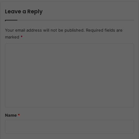
Leave a Reply
Your email address will not be published.
Required fields are
marked
*
C
o
m
m
e
n
t
*
Name
*