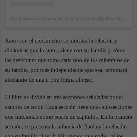
Una publicación compartida de gabacabralb (@gabacabralb)
el
3
Junto con el crecimiento se muestra la relación y
dinámicas que la autora tiene con su familia y cómo
las desiciones que toma cada uno de los miembros de
su familia, por más independiente que sea, terminará
afectando de una u otra forma al resto.
El libro se divide en tres secciones señaladas por el
cambio de color. Cada sección tiene unas subsecciones
que funcionan como suerte de capítulos. En la primera
sección, se presenta la infancia de Paola y la relación
con su familia al ser la hija menor que nadie, ni los