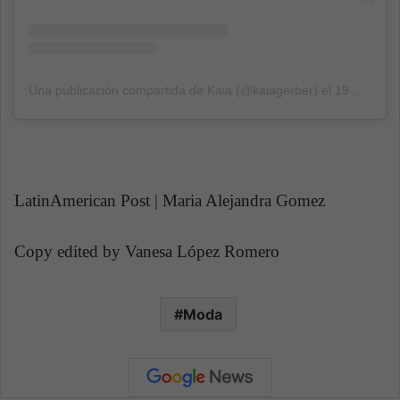
Una publicación compartida de Kaia (@kaiagerber)
el
19 Feb, 2019 a las 7:07 PST
LatinAmerican Post |
Maria Alejandra Gomez
Copy edited by Vanesa López Romero
Moda