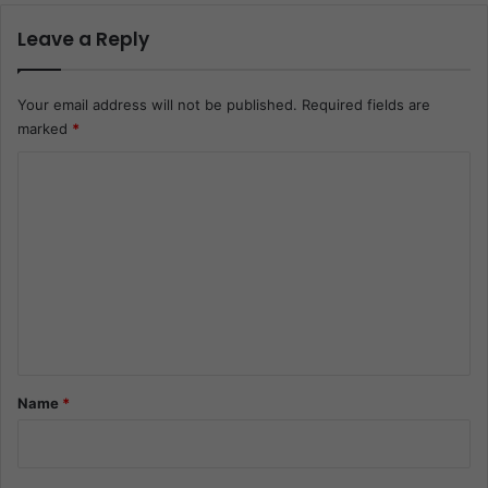
Leave a Reply
Your email address will not be published.
Required fields are
marked
*
C
o
m
m
e
n
t
*
Name
*