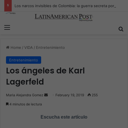
Los narcos invisibles de Colombia: la guerra secreta por la verdad, el poder y la nueva economía de la droga
Menu
S
Home
/
VIDA
/
Entretenimiento
Entretenimiento
Los ángeles de Karl
Lagerfeld
Maria Alejandra Gomez
S
February 19, 2019
255
e
4 minutos de lectura
n
d
Escucha este artículo
a