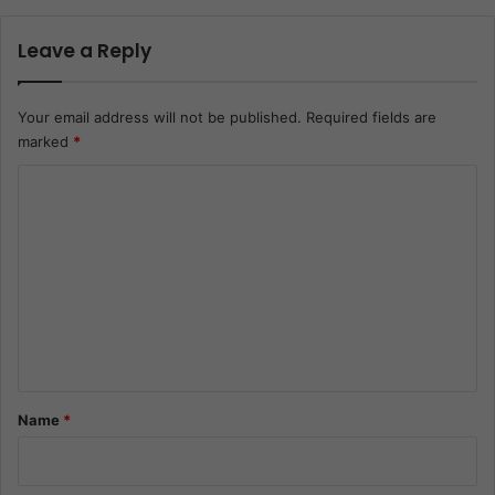
Leave a Reply
Your email address will not be published.
Required fields are
marked
*
C
o
m
m
e
n
t
*
Name
*