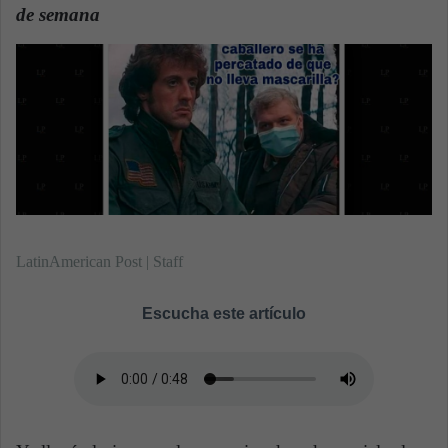
de semana
.
a
n
e
m
a
i
l
LatinAmerican Post | Staff
Escucha este artículo