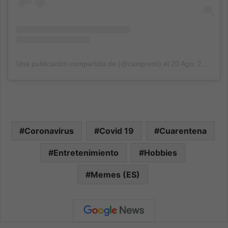
Una publicación compartida de (@cainpress)
el
20 Ago, 2020 a las 5:08 PDT
Coronavirus
Covid 19
Cuarentena
Entretenimiento
Hobbies
Memes (ES)