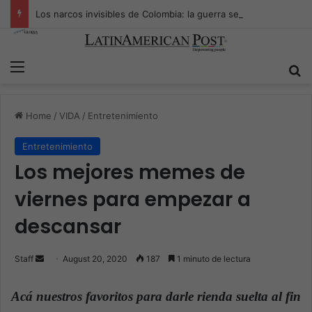
Los narcos invisibles de Colombia: la guerra secreta por la verdad, el poder y la nueva economía de la droga
Menu
S
Home
/
VIDA
/
Entretenimiento
Entretenimiento
Los mejores memes de
viernes para empezar a
descansar
Staff
S
August 20, 2020
187
1 minuto de lectura
e
n
Acá nuestros favoritos para darle rienda suelta al fin
d